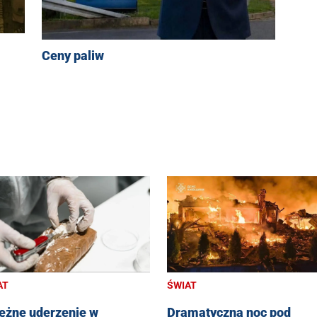
Ceny paliw
AT
ŚWIAT
ężne uderzenie w
Dramatyczna noc pod