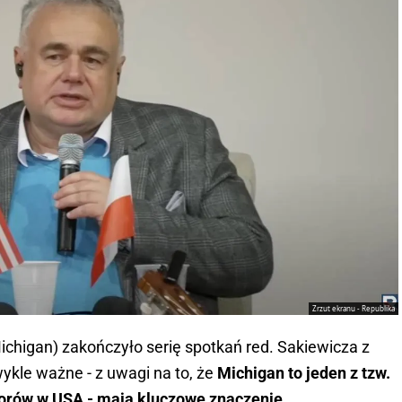
Zrzut ekranu - Republika
ichigan) zakończyło serię spotkań red. Sakiewicza z
ykle ważne - z uwagi na to, że
Michigan to jeden z tzw.
yborów w USA - mają kluczowe znaczenie.