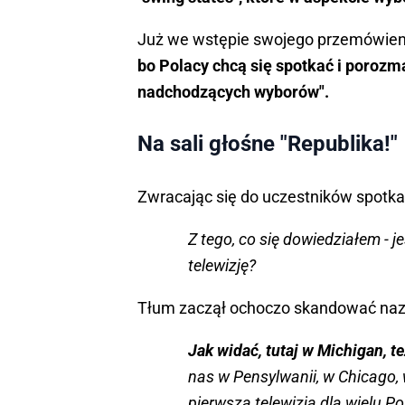
Już we wstępie swojego przemówienia,
bo Polacy chcą się spotkać i porozma
nadchodzących wyborów".
Na sali głośne "Republika!"
Zwracając się do uczestników spotka
Z tego, co się dowiedziałem - 
telewizję?
Tłum zaczął ochoczo skandować nazwę
Jak widać, tutaj w Michigan, 
nas w Pensylwanii, w Chicago, 
pierwszą telewizją dla wielu P