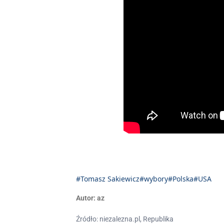
#Tomasz Sakiewicz
#wybory
#Polska
#USA
Autor:
az
Źródło: niezalezna.pl, Republika