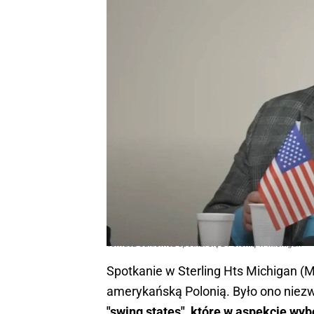
Tomasz Sakiewicz spotkał się z Polonią w Michigan
Spotkanie w Sterling Hts Michigan (M
amerykańską Polonią. Było ono niezw
"swing states", które w aspekcie w