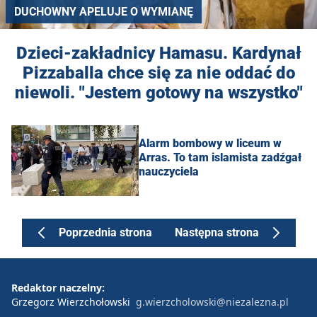
DUCHOWNY APELUJE O WYMIANĘ
Dzieci-zakładnicy Hamasu. Kardynał
Pizzaballa chce się za nie oddać do
niewoli. "Jestem gotowy na wszystko"
Alarm bombowy w liceum w
Arras. To tam islamista zadźgał
nauczyciela
Poprzednia strona
Następna strona
Redaktor naczelny:
Grzegorz Wierzchołowski
g.wierzcholowski@niezalezna.pl