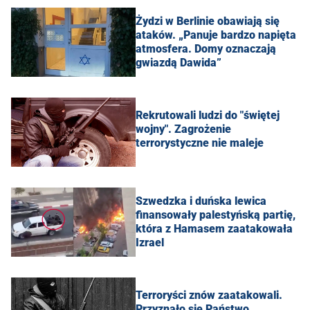
Żydzi w Berlinie obawiają się
ataków. „Panuje bardzo napięta
atmosfera. Domy oznaczają
gwiazdą Dawida”
Rekrutowali ludzi do "świętej
wojny". Zagrożenie
terrorystyczne nie maleje
Szwedzka i duńska lewica
finansowały palestyńską partię,
która z Hamasem zaatakowała
Izrael
Terroryści znów zaatakowali.
Przyznało się Państwo