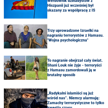
Werbownik dżihadystów z
Hiszpanii już wcześniej był
skazany za wspólpracę z IS
Trzy uprowadzone Izraelki na
nagraniu terrorystów z Hamasu.
"Wojna psychologiczna"
To nagranie obejrzał cały świat.
Shani Louk nie żyje - terroryści
z Hamasu zamordowali ją w
brutalny sposób
„Radykalni islamiści są już
wśród nas”. Niemcy alarmują:
Zamachy terrorystyczne to tylko
kwestia czasu