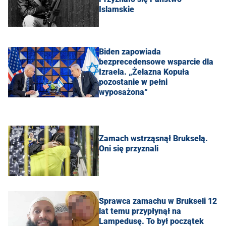
Islamskie
Biden zapowiada
bezprecedensowe wsparcie dla
Izraela. „Żelazna Kopuła
pozostanie w pełni
wyposażona“
Zamach wstrząsnął Brukselą.
Oni się przyznali
Sprawca zamachu w Brukseli 12
lat temu przypłynął na
Lampedusę. To był początek