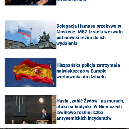
Delegacja Hamasu przebywa w
Moskwie. MSZ Izraela wezwało
putinowski reżim do ich
wydalenia
Hiszpańska policja zatrzymała
największego w Europie
werbownika do dżihadu
Hasła „zabić Żydów” na murach,
ataki na budynki. W Niemczech
lawinowo rośnie liczba
antysemickich incydentów