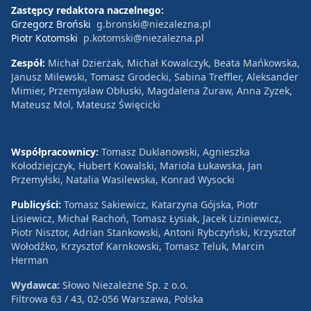
Zastępcy redaktora naczelnego:
Grzegorz Broński
g.bronski@niezalezna.pl
Piotr Kotomski
p.kotomski@niezalezna.pl
Zespół:
Michał Dzierżak, Michał Kowalczyk, Beata Mańkowska,
Janusz Milewski, Tomasz Grodecki, Sabina Treffler, Aleksander
Mimier, Przemysław Obłuski, Magdalena Żuraw, Anna Zyzek,
Mateusz Mol, Mateusz Święcicki
Współpracownicy:
Tomasz Duklanowski, Agnieszka
Kołodziejczyk, Hubert Kowalski, Mariola Łukawska, Jan
Przemyłski, Natalia Wasilewska, Konrad Wysocki
Publicyści:
Tomasz Sakiewicz, Katarzyna Gójska, Piotr
Lisiewicz, Michał Rachoń, Tomasz Łysiak, Jacek Liziniewicz,
Piotr Nisztor, Adrian Stankowski, Antoni Rybczyński, Krzysztof
Wołodźko, Krzysztof Karnkowski, Tomasz Teluk, Marcin
Herman
Wydawca:
Słowo Niezależne Sp. z o.o.
Filtrowa 63 / 43, 02-056 Warszawa, Polska