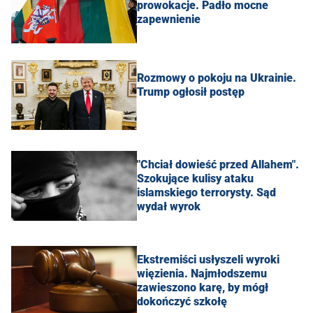
prowokacje. Padło mocne
zapewnienie
Rozmowy o pokoju na Ukrainie.
Trump ogłosił postęp
"Chciał dowieść przed Allahem".
Szokujące kulisy ataku
islamskiego terrorysty. Sąd
wydał wyrok
Ekstremiści usłyszeli wyroki
więzienia. Najmłodszemu
zawieszono karę, by mógł
dokończyć szkołę