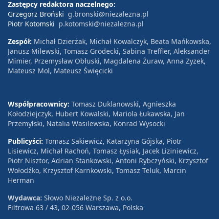
Zastępcy redaktora naczelnego:
Grzegorz Broński
g.bronski@niezalezna.pl
Piotr Kotomski
p.kotomski@niezalezna.pl
Zespół:
Michał Dzierżak, Michał Kowalczyk, Beata Mańkowska,
Janusz Milewski, Tomasz Grodecki, Sabina Treffler, Aleksander
Mimier, Przemysław Obłuski, Magdalena Żuraw, Anna Zyzek,
Mateusz Mol, Mateusz Święcicki
Współpracownicy:
Tomasz Duklanowski, Agnieszka
Kołodziejczyk, Hubert Kowalski, Mariola Łukawska, Jan
Przemyłski, Natalia Wasilewska, Konrad Wysocki
Publicyści:
Tomasz Sakiewicz, Katarzyna Gójska, Piotr
Lisiewicz, Michał Rachoń, Tomasz Łysiak, Jacek Liziniewicz,
Piotr Nisztor, Adrian Stankowski, Antoni Rybczyński, Krzysztof
Wołodźko, Krzysztof Karnkowski, Tomasz Teluk, Marcin
Herman
Wydawca:
Słowo Niezależne Sp. z o.o.
Filtrowa 63 / 43, 02-056 Warszawa, Polska