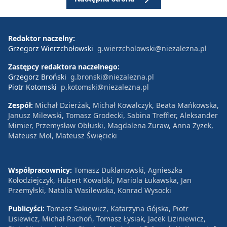
Redaktor naczelny:
Grzegorz Wierzchołowski
g.wierzcholowski@niezalezna.pl
Zastępcy redaktora naczelnego:
Grzegorz Broński
g.bronski@niezalezna.pl
Piotr Kotomski
p.kotomski@niezalezna.pl
Zespół:
Michał Dzierżak, Michał Kowalczyk, Beata Mańkowska,
Janusz Milewski, Tomasz Grodecki, Sabina Treffler, Aleksander
Mimier, Przemysław Obłuski, Magdalena Żuraw, Anna Zyzek,
Mateusz Mol, Mateusz Święcicki
Współpracownicy:
Tomasz Duklanowski, Agnieszka
Kołodziejczyk, Hubert Kowalski, Mariola Łukawska, Jan
Przemyłski, Natalia Wasilewska, Konrad Wysocki
Publicyści:
Tomasz Sakiewicz, Katarzyna Gójska, Piotr
Lisiewicz, Michał Rachoń, Tomasz Łysiak, Jacek Liziniewicz,