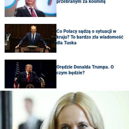
przebranym za kosmitę
Co Polacy sądzą o sytuacji w
kraju? To bardzo zła wiadomość
dla Tuska
Orędzie Donalda Trumpa. O
czym będzie?