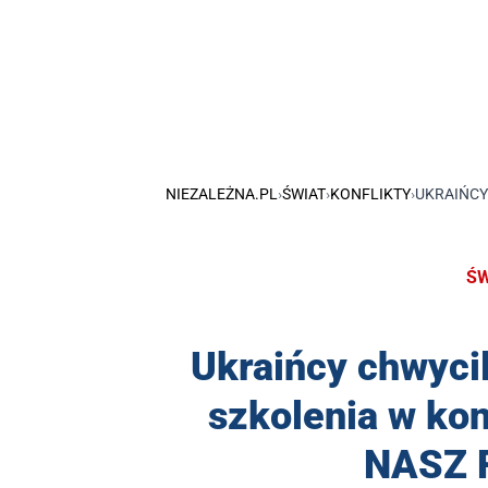
NIEZALEŻNA.PL
›
ŚWIAT
›
KONFLIKTY
›
UKRAIŃCY
ŚW
Ukraińcy chwycil
szkolenia w kon
NASZ 