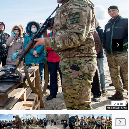
23/30
fot. Konrad Falęcki