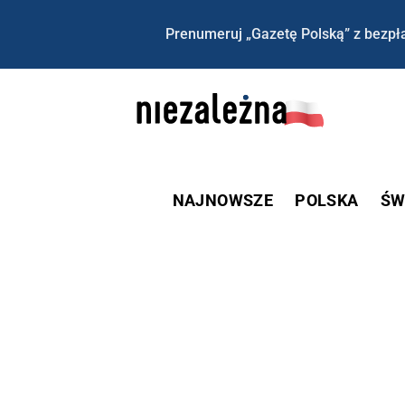
Prenumeruj „Gazetę Polską” z bezpła
NAJNOWSZE
POLSKA
ŚW