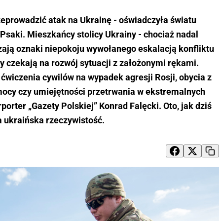
zeprowadzić atak na Ukrainę - oświadczyła światu
saki. Mieszkańcy stolicy Ukrainy - chociaż nadal
zają oznaki niepokoju wywołanego eskalacją konfliktu
y czekają na rozwój sytuacji z założonymi rękami.
wiczenia cywilów na wypadek agresji Rosji, obycia z
omocy czy umiejętności przetrwania w ekstremalnych
porter „Gazety Polskiej” Konrad Falęcki. Oto, jak dziś
 ukraińska rzeczywistość.