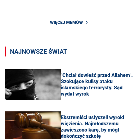
WIĘCEJ MEMÓW
NAJNOWSZE ŚWIAT
"Chciał dowieść przed Allahem".
Szokujące kulisy ataku
islamskiego terrorysty. Sąd
wydał wyrok
Ekstremiści usłyszeli wyroki
więzienia. Najmłodszemu
zawieszono karę, by mógł
dokończyć szkołę