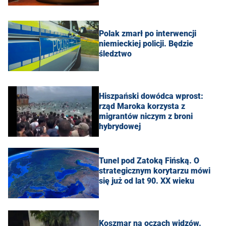
Polak zmarł po interwencji
niemieckiej policji. Będzie
śledztwo
Hiszpański dowódca wprost:
rząd Maroka korzysta z
migrantów niczym z broni
hybrydowej
Tunel pod Zatoką Fińską. O
strategicznym korytarzu mówi
się już od lat 90. XX wieku
Koszmar na oczach widzów.