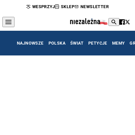
WESPRZYJ
SKLEP
NEWSLETTER
NAJNOWSZE
POLSKA
ŚWIAT
PETYCJE
MEMY
G