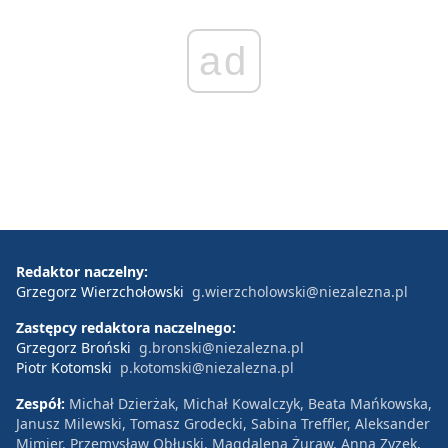
ad
Redaktor naczelny:
Grzegorz Wierzchołowski
g.wierzcholowski@niezalezna.pl
Zastępcy redaktora naczelnego:
Grzegorz Broński
g.bronski@niezalezna.pl
Piotr Kotomski
p.kotomski@niezalezna.pl
Zespół:
Michał Dzierżak, Michał Kowalczyk, Beata Mańkowska,
Janusz Milewski, Tomasz Grodecki, Sabina Treffler, Aleksander
Mimier, Przemysław Obłuski, Magdalena Żuraw, Anna Zyzek,