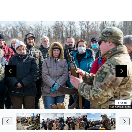
18/30
fot. Konrad Falęcki