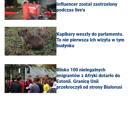
Influencer został zastrzelony
podczas live'a
Kapibary weszły do parlamentu.
To nie pierwsza ich wizyta w tym
budynku
Blisko 100 nielegalnych
imigrantów z Afryki dotarło do
Estonii. Granicę Unii
przekroczyli od strony Białorusi