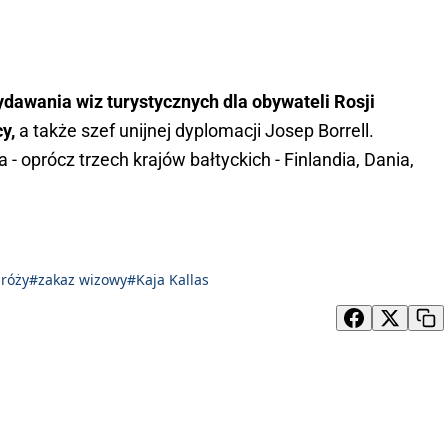
awania wiz turystycznych dla obywateli Rosji
cy,
a także szef unijnej dyplomacji Josep Borrell.
 oprócz trzech krajów bałtyckich - Finlandia, Dania,
róży
#zakaz wizowy
#Kaja Kallas