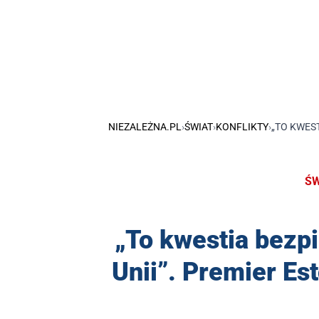
NIEZALEŻNA.PL
›
ŚWIAT
›
KONFLIKTY
›
„TO KWES
ŚW
„To kwestia bezp
Unii”. Premier Es