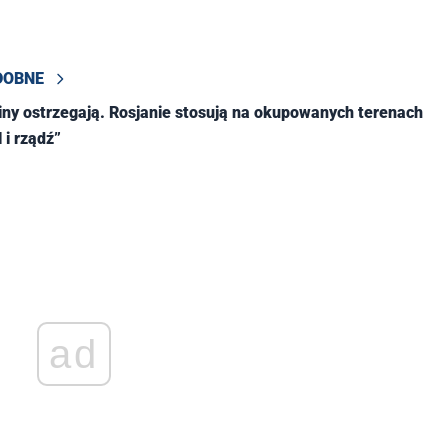
DOBNE
ny ostrzegają. Rosjanie stosują na okupowanych terenach
 i rządź”
ad