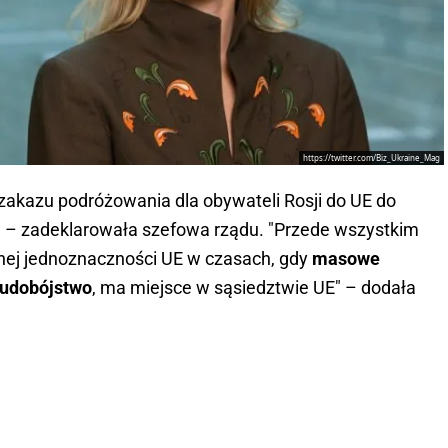
https://twitter.com/Biz_Ukraine_Mag
kazu podróżowania dla obywateli Rosji do UE do
”" – zadeklarowała szefowa rządu. "Przede wszystkim
lnej jednoznaczności UE w czasach, gdy
masowe
ludobójstwo
, ma miejsce w sąsiedztwie UE" – dodała