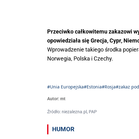
Przeciwko całkowitemu zakazowi wyd
opowiedziała się Grecja, Cypr, Niem
Wprowadzenie takiego środka popiera -
Norwegia, Polska i Czechy.
#Unia Europejska
#Estonia
#Rosja
#zakaz pod
Autor:
mt
Źródło: niezalezna.pl, PAP
HUMOR