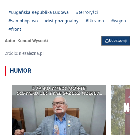
#Ługańska Republika Ludowa
#terroryści
#samobójstwo
#list pożegnalny
#Ukraina
#wojna
#front
Autor:
Konrad Wysocki
Udostępnij
Źródło: niezalezna.pl
HUMOR