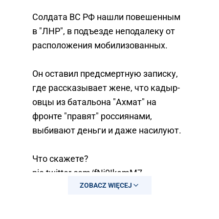
Солдата ВС РФ нашли повешенным
в "ЛНР", в подъезде неподалеку от
расположения мобилизованных.
Он оставил предсмертную записку,
где рассказывает жене, что кадыр-
овцы из батальона "Ахмат" на
фронте "правят" россиянами,
выбивают деньги и даже насилуют.
Что скажете?
pic.twitter.com/fNj0IkemM7
ZOBACZ WIĘCEJ
— СЛАВА УКРАЇНІ (@ok_ukraine)
January 3, 2023