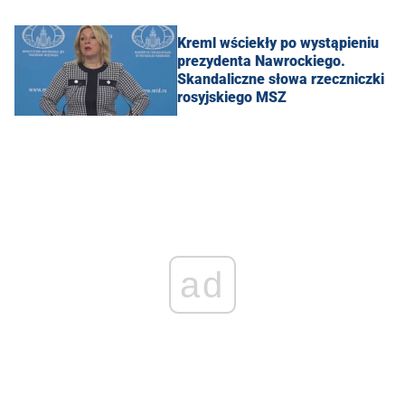
Kreml wściekły po wystąpieniu
prezydenta Nawrockiego.
Skandaliczne słowa rzeczniczki
rosyjskiego MSZ
ad