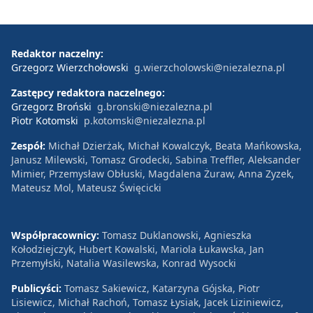
Redaktor naczelny:
Grzegorz Wierzchołowski
g.wierzcholowski@niezalezna.pl
Zastępcy redaktora naczelnego:
Grzegorz Broński
g.bronski@niezalezna.pl
Piotr Kotomski
p.kotomski@niezalezna.pl
Zespół:
Michał Dzierżak, Michał Kowalczyk, Beata Mańkowska,
Janusz Milewski, Tomasz Grodecki, Sabina Treffler, Aleksander
Mimier, Przemysław Obłuski, Magdalena Żuraw, Anna Zyzek,
Mateusz Mol, Mateusz Święcicki
Współpracownicy:
Tomasz Duklanowski, Agnieszka
Kołodziejczyk, Hubert Kowalski, Mariola Łukawska, Jan
Przemyłski, Natalia Wasilewska, Konrad Wysocki
Publicyści:
Tomasz Sakiewicz, Katarzyna Gójska, Piotr
Lisiewicz, Michał Rachoń, Tomasz Łysiak, Jacek Liziniewicz,