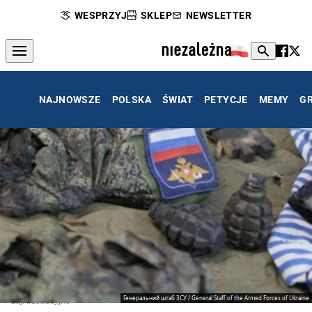
WESPRZYJ
SKLEP
NEWSLETTER
NAJNOWSZE
POLSKA
ŚWIAT
PETYCJE
MEMY
G
Генеральний штаб ЗСУ / General Staff of the Armed Forces of Ukraine
zdj. ilustracyjne