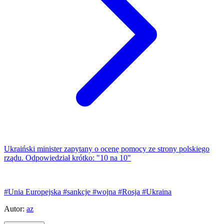
Ukraiński minister zapytany o ocenę pomocy ze strony polskiego
rządu. Odpowiedział krótko: "10 na 10"
#Unia Europejska
#sankcje
#wojna
#Rosja
#Ukraina
Autor:
az