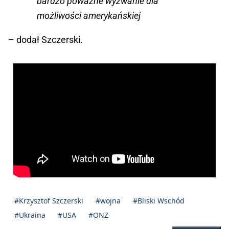
bardzo poważne wyzwanie dla
możliwości amerykańskiej
– dodał Szczerski.
#Krzysztof Szczerski
#wojna
#Bliski Wschód
#Ukraina
#USA
#ONZ