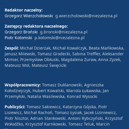
Redaktor naczelny:
Grzegorz Wierzchołowski
g.wierzcholowski@niezalezna.pl
Zastępcy redaktora naczelnego:
Grzegorz Broński
g.bronski@niezalezna.pl
Piotr Kotomski
p.kotomski@niezalezna.pl
Zespół:
Michał Dzierżak, Michał Kowalczyk, Beata Mańkowska,
Janusz Milewski, Tomasz Grodecki, Sabina Treffler, Aleksander
Mimier, Przemysław Obłuski, Magdalena Żuraw, Anna Zyzek,
Mateusz Mol, Mateusz Święcicki
Współpracownicy:
Tomasz Duklanowski, Agnieszka
Kołodziejczyk, Hubert Kowalski, Mariola Łukawska, Jan
Przemyłski, Natalia Wasilewska, Konrad Wysocki
Publicyści:
Tomasz Sakiewicz, Katarzyna Gójska, Piotr
Lisiewicz, Michał Rachoń, Tomasz Łysiak, Jacek Liziniewicz,
Piotr Nisztor, Adrian Stankowski, Antoni Rybczyński, Krzysztof
Wołodźko, Krzysztof Karnkowski, Tomasz Teluk, Marcin