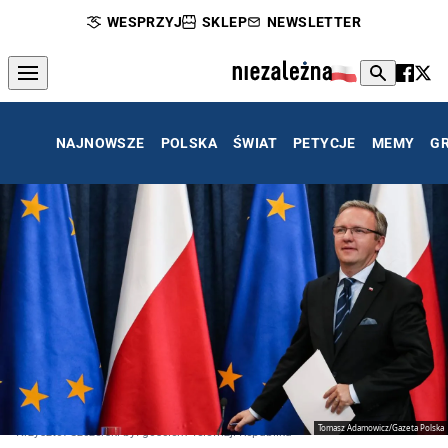
WESPRZYJ
SKLEP
NEWSLETTER
NAJNOWSZE
POLSKA
ŚWIAT
PETYCJE
MEMY
G
Tomasz Adamowicz/Gazeta Polska
Krzysztof Szczerski był gościem Telewizji Republika