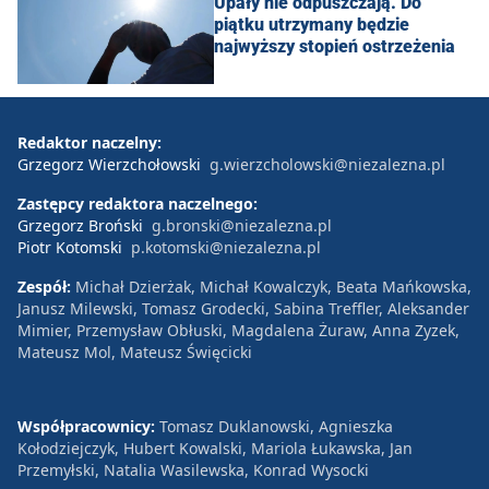
Upały nie odpuszczają. Do
piątku utrzymany będzie
najwyższy stopień ostrzeżenia
Redaktor naczelny:
Grzegorz Wierzchołowski
g.wierzcholowski@niezalezna.pl
Zastępcy redaktora naczelnego:
Grzegorz Broński
g.bronski@niezalezna.pl
Piotr Kotomski
p.kotomski@niezalezna.pl
Zespół:
Michał Dzierżak, Michał Kowalczyk, Beata Mańkowska,
Janusz Milewski, Tomasz Grodecki, Sabina Treffler, Aleksander
Mimier, Przemysław Obłuski, Magdalena Żuraw, Anna Zyzek,
Mateusz Mol, Mateusz Święcicki
Współpracownicy:
Tomasz Duklanowski, Agnieszka
Kołodziejczyk, Hubert Kowalski, Mariola Łukawska, Jan
Przemyłski, Natalia Wasilewska, Konrad Wysocki