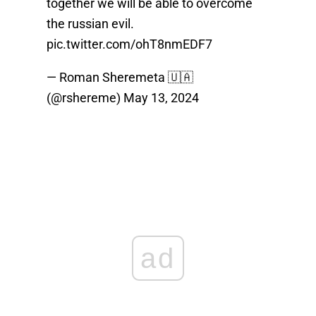
together we will be able to overcome
the russian evil.
pic.twitter.com/ohT8nmEDF7
— Roman Sheremeta 🇺🇦
(@rshereme)
May 13, 2024
ad