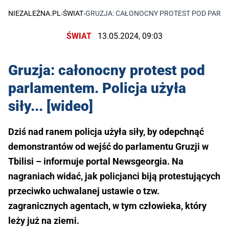
NIEZALEŻNA.PL
›
ŚWIAT
›
GRUZJA: CAŁONOCNY PROTEST POD PARLAME
ŚWIAT
13.05.2024, 09:03
Gruzja: całonocny protest pod
parlamentem. Policja użyła
siły... [wideo]
Dziś nad ranem policja użyła siły, by odepchnąć
demonstrantów od wejść do parlamentu Gruzji w
Tbilisi – informuje portal Newsgeorgia. Na
nagraniach widać, jak policjanci biją protestujących
przeciwko uchwalanej ustawie o tzw.
zagranicznych agentach, w tym człowieka, który
leży już na ziemi.