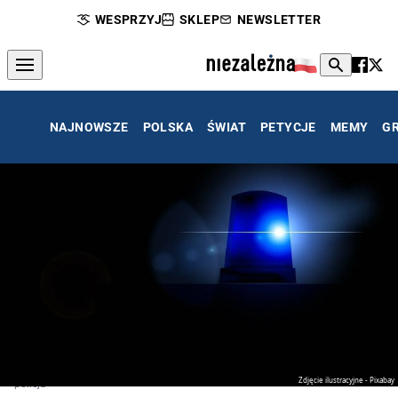
WESPRZYJ
SKLEP
NEWSLETTER
NAJNOWSZE
POLSKA
ŚWIAT
PETYCJE
MEMY
G
Zdjęcie ilustracyjne - Pixabay
policja