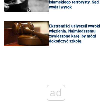
islamskiego terrorysty. Sąd
wydał wyrok
Ekstremiści usłyszeli wyroki
więzienia. Najmłodszemu
zawieszono karę, by mógł
dokończyć szkołę
ad