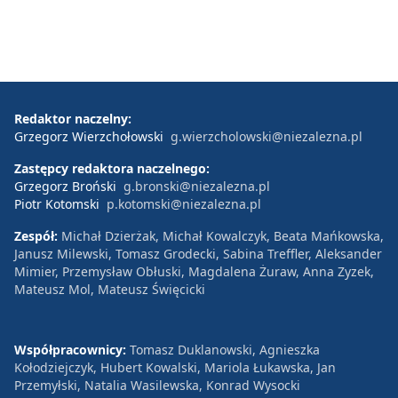
Redaktor naczelny:
Grzegorz Wierzchołowski
g.wierzcholowski@niezalezna.pl
Zastępcy redaktora naczelnego:
Grzegorz Broński
g.bronski@niezalezna.pl
Piotr Kotomski
p.kotomski@niezalezna.pl
Zespół:
Michał Dzierżak, Michał Kowalczyk, Beata Mańkowska,
Janusz Milewski, Tomasz Grodecki, Sabina Treffler, Aleksander
Mimier, Przemysław Obłuski, Magdalena Żuraw, Anna Zyzek,
Mateusz Mol, Mateusz Święcicki
Współpracownicy:
Tomasz Duklanowski, Agnieszka
Kołodziejczyk, Hubert Kowalski, Mariola Łukawska, Jan
Przemyłski, Natalia Wasilewska, Konrad Wysocki