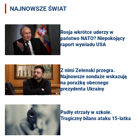
NAJNOWSZE ŚWIAT
Rosja wkrótce uderzy w
państwo NATO? Niepokojący
raport wywiadu USA
Z nimi Zełenski przegra.
Najnowsze sondaże wskazują
na porażkę obecnego
prezydenta Ukrainy
Padły strzały w szkole.
Tragiczny bilans ataku 15-latka