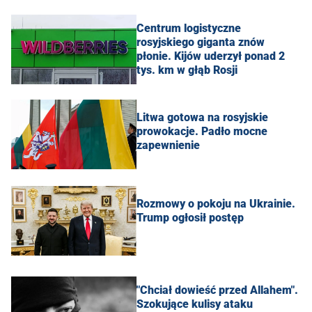
Centrum logistyczne
rosyjskiego giganta znów
płonie. Kijów uderzył ponad 2
tys. km w głąb Rosji
Litwa gotowa na rosyjskie
prowokacje. Padło mocne
zapewnienie
Rozmowy o pokoju na Ukrainie.
Trump ogłosił postęp
"Chciał dowieść przed Allahem".
Szokujące kulisy ataku