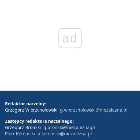
ad
Redaktor naczelny:
Grzegorz Wierzchołowski
g.wierzcholowski@niezalezna.pl
Zastępcy redaktora naczelnego:
Grzegorz Broński
g.bronski@niezalezna.pl
Piotr Kotomski
p.kotomski@niezalezna.pl