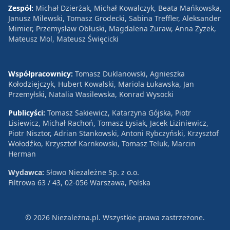
Zespół:
Michał Dzierżak, Michał Kowalczyk, Beata Mańkowska,
Janusz Milewski, Tomasz Grodecki, Sabina Treffler, Aleksander
Mimier, Przemysław Obłuski, Magdalena Żuraw, Anna Zyzek,
Mateusz Mol, Mateusz Święcicki
Współpracownicy:
Tomasz Duklanowski, Agnieszka
Kołodziejczyk, Hubert Kowalski, Mariola Łukawska, Jan
Przemyłski, Natalia Wasilewska, Konrad Wysocki
Publicyści:
Tomasz Sakiewicz, Katarzyna Gójska, Piotr
Lisiewicz, Michał Rachoń, Tomasz Łysiak, Jacek Liziniewicz,
Piotr Nisztor, Adrian Stankowski, Antoni Rybczyński, Krzysztof
Wołodźko, Krzysztof Karnkowski, Tomasz Teluk, Marcin
Herman
Wydawca:
Słowo Niezależne Sp. z o.o.
Filtrowa 63 / 43, 02-056 Warszawa, Polska
© 2026 Niezależna.pl. Wszystkie prawa zastrzeżone.