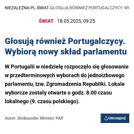
NIEZALEŻNA.PL
›
ŚWIAT
›
GŁOSUJĄ RÓWNIEŻ PORTUGALCZYCY. WYB
ŚWIAT
18.05.2025, 09:25
Głosują również Portugalczycy.
Wybiorą nowy skład parlamentu
W Portugalii w niedzielę rozpoczęło się głosowanie
w przedterminowych wyborach do jednoizbowego
parlamentu, tzw. Zgromadzenia Republiki. Lokale
wyborcze zostały otwarte o godz. 8.00 czasu
lokalnego (9. czasu polskiego).
Autor:
Aleksander Mimier/ PAP
Udostępnij