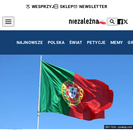
WESPRZYJ
SKLEP
NEWSLETTER
NAJNOWSZE
POLSKA
ŚWIAT
PETYCJE
MEMY
G
@b1-foto - pixabay.com
Portugalia