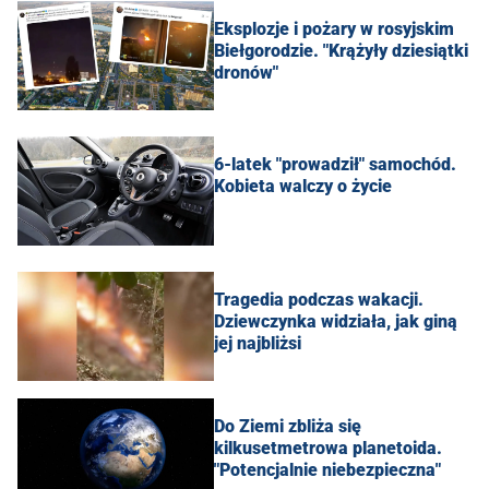
Eksplozje i pożary w rosyjskim
Biełgorodzie. "Krążyły dziesiątki
dronów"
6-latek "prowadził" samochód.
Kobieta walczy o życie
Tragedia podczas wakacji.
Dziewczynka widziała, jak giną
jej najbliżsi
Do Ziemi zbliża się
kilkusetmetrowa planetoida.
"Potencjalnie niebezpieczna"