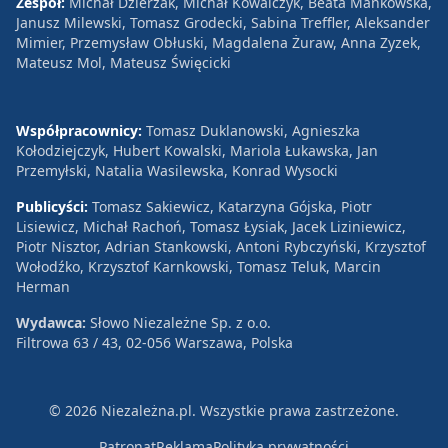
Zespół:
Michał Dzierżak, Michał Kowalczyk, Beata Mańkowska,
Janusz Milewski, Tomasz Grodecki, Sabina Treffler, Aleksander
Mimier, Przemysław Obłuski, Magdalena Żuraw, Anna Zyzek,
Mateusz Mol, Mateusz Święcicki
Współpracownicy:
Tomasz Duklanowski, Agnieszka
Kołodziejczyk, Hubert Kowalski, Mariola Łukawska, Jan
Przemyłski, Natalia Wasilewska, Konrad Wysocki
Publicyści:
Tomasz Sakiewicz, Katarzyna Gójska, Piotr
Lisiewicz, Michał Rachoń, Tomasz Łysiak, Jacek Liziniewicz,
Piotr Nisztor, Adrian Stankowski, Antoni Rybczyński, Krzysztof
Wołodźko, Krzysztof Karnkowski, Tomasz Teluk, Marcin
Herman
Wydawca:
Słowo Niezależne Sp. z o.o.
Filtrowa 63 / 43, 02-056 Warszawa, Polska
© 2026 Niezależna.pl. Wszystkie prawa zastrzeżone.
Patronat
Reklama
Polityka prywatności