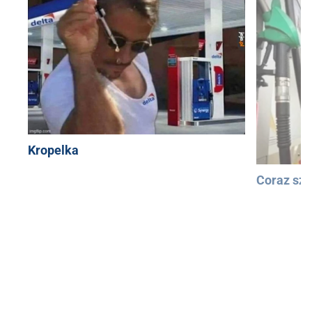
Kropelka
Coraz szy