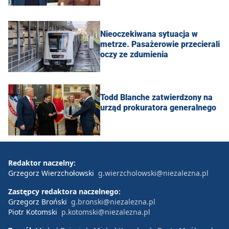
Nieoczekiwana sytuacja w
metrze. Pasażerowie przecierali
oczy ze zdumienia
Todd Blanche zatwierdzony na
urząd prokuratora generalnego
Redaktor naczelny:
Grzegorz Wierzchołowski
g.wierzcholowski@niezalezna.pl
Zastępcy redaktora naczelnego:
Grzegorz Broński
g.bronski@niezalezna.pl
Piotr Kotomski
p.kotomski@niezalezna.pl