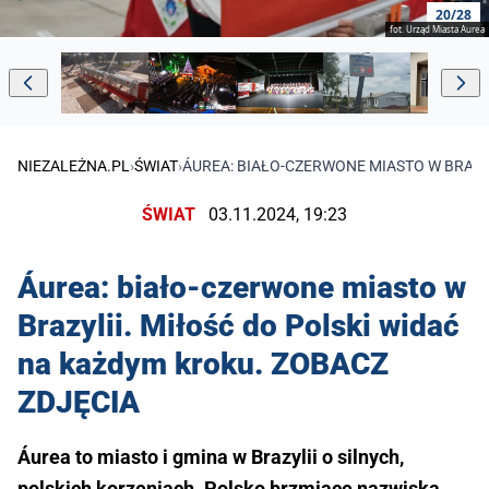
20/28
fot. Urząd Miasta Aurea
NIEZALEŻNA.PL
›
ŚWIAT
›
ÁUREA: BIAŁO-CZERWONE MIASTO W BRAZY
ŚWIAT
03.11.2024, 19:23
Áurea: biało-czerwone miasto w
Brazylii. Miłość do Polski widać
na każdym kroku. ZOBACZ
ZDJĘCIA
Áurea to miasto i gmina w Brazylii o silnych,
polskich korzeniach. Polsko brzmiące nazwiska