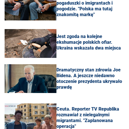
pogaduszki o imigrantach i
pogodzie. "Polska ma tutaj
znakomitą markę"
Jest zgoda na kolejne
ekshumacje polskich ofiar.
Ukraina wskazała dwa miejsca
Dramatyczny stan zdrowia Joe
Bidena. A jeszcze niedawno
otoczenie prezydenta ukrywało
prawdę
Ceuta. Reporter TV Republika
rozmawiał z nielegalnymi
migrantami. "Zaplanowana
operacja"