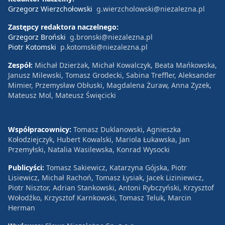
Grzegorz Wierzchołowski
g.wierzcholowski@niezalezna.pl
Zastępcy redaktora naczelnego:
Grzegorz Broński
g.bronski@niezalezna.pl
Piotr Kotomski
p.kotomski@niezalezna.pl
Zespół:
Michał Dzierżak, Michał Kowalczyk, Beata Mańkowska,
Janusz Milewski, Tomasz Grodecki, Sabina Treffler, Aleksander
Mimier, Przemysław Obłuski, Magdalena Żuraw, Anna Zyzek,
Mateusz Mol, Mateusz Święcicki
Współpracownicy:
Tomasz Duklanowski, Agnieszka
Kołodziejczyk, Hubert Kowalski, Mariola Łukawska, Jan
Przemyłski, Natalia Wasilewska, Konrad Wysocki
Publicyści:
Tomasz Sakiewicz, Katarzyna Gójska, Piotr
Lisiewicz, Michał Rachoń, Tomasz Łysiak, Jacek Liziniewicz,
Piotr Nisztor, Adrian Stankowski, Antoni Rybczyński, Krzysztof
Wołodźko, Krzysztof Karnkowski, Tomasz Teluk, Marcin
Herman