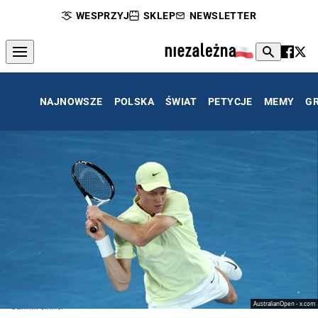
WESPRZYJ
SKLEP
NEWSLETTER
NAJNOWSZE
POLSKA
ŚWIAT
PETYCJE
MEMY
G
AustralianOpen - x.com
Jannik Sinner