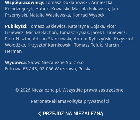
Współpracownicy:
Tomasz Duklanowski, Agnieszka
Kołodziejczyk, Hubert Kowalski, Mariola Łukawska, Jan
Przemyłski, Natalia Wasilewska, Konrad Wysocki
Publicyści:
Tomasz Sakiewicz, Katarzyna Gójska, Piotr
Lisiewicz, Michał Rachoń, Tomasz Łysiak, Jacek Liziniewicz,
Piotr Nisztor, Adrian Stankowski, Antoni Rybczyński, Krzysztof
Wołodźko, Krzysztof Karnkowski, Tomasz Teluk, Marcin
Herman
Wydawca:
Słowo Niezależne Sp. z o.o.
Filtrowa 63 / 43, 02-056 Warszawa, Polska
© 2026 Niezależna.pl. Wszystkie prawa zastrzeżone.
Patronat
Reklama
Polityka prywatności
PRZEJDŹ NA NIEZALEŻNĄ