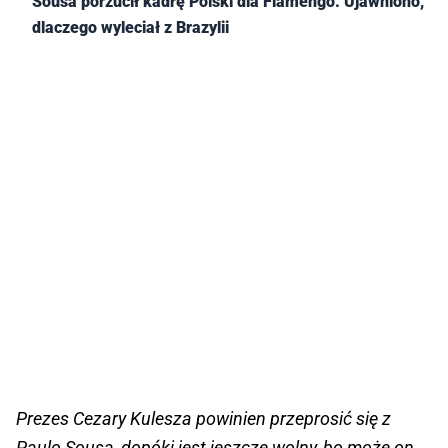
Sousa porzucił kadrę Polski dla Flamengo. Ujawniono,
dlaczego wyleciał z Brazylii
Prezes Cezary Kulesza powinien przeprosić się z
Paulo Sousą, dopóki jest jeszcze wolny, bo może on