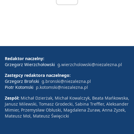
Redaktor naczelny:
Grzegorz Wierzchołowski
g.wierzcholowski@niezalezna.pl
Zastępcy redaktora naczelnego:
Grzegorz Broński
g.bronski@niezalezna.pl
Piotr Kotomski
p.kotomski@niezalezna.pl
Zespół:
Michał Dzierżak, Michał Kowalczyk, Beata Mańkowska,
Janusz Milewski, Tomasz Grodecki, Sabina Treffler, Aleksander
Mimier, Przemysław Obłuski, Magdalena Żuraw, Anna Zyzek,
Mateusz Mol, Mateusz Święcicki