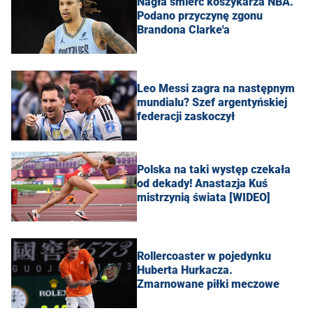
Nagła śmierć koszykarza NBA.
Podano przyczynę zgonu
Brandona Clarke'a
Leo Messi zagra na następnym
mundialu? Szef argentyńskiej
federacji zaskoczył
Polska na taki występ czekała
od dekady! Anastazja Kuś
mistrzynią świata [WIDEO]
Rollercoaster w pojedynku
Huberta Hurkacza.
Zmarnowane piłki meczowe