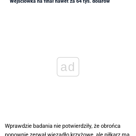
Wejściówka na finał nawet za 64 tys. dolarów
ad
Wprawdzie badania nie potwierdziły, że obrońca
ponownie zerwał więzadło krzyżowe, ale piłkarz ma