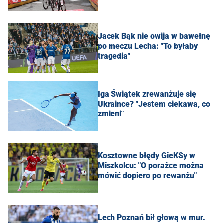
Jacek Bąk nie owija w bawełnę
po meczu Lecha: "To byłaby
tragedia"
Iga Świątek zrewanżuje się
Ukraince? "Jestem ciekawa, co
zmieni"
Kosztowne błędy GieKSy w
Miszkolcu: "O porażce można
mówić dopiero po rewanżu"
Lech Poznań bił głową w mur.