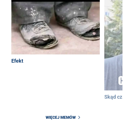
Efekt
Skąd cza
WIĘCEJ MEMÓW