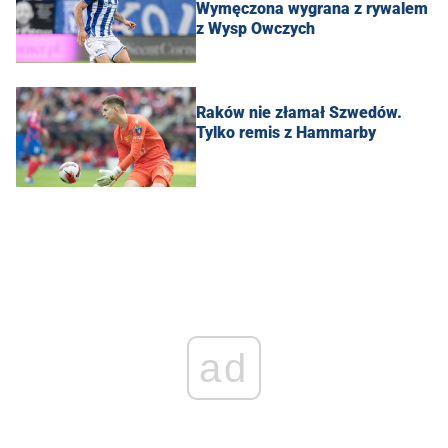
Wymęczona wygrana z rywalem
z Wysp Owczych
Raków nie złamał Szwedów.
Tylko remis z Hammarby
ad