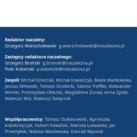
Redaktor naczelny:
Grzegorz Wierzchołowski
g.wierzcholowski@niezalezna.pl
Zastępcy redaktora naczelnego:
Grzegorz Broński
g.bronski@niezalezna.pl
Piotr Kotomski
p.kotomski@niezalezna.pl
Zespół:
Michał Dzierżak, Michał Kowalczyk, Beata Mańkowska,
Janusz Milewski, Tomasz Grodecki, Sabina Treffler, Aleksander
Mimier, Przemysław Obłuski, Magdalena Żuraw, Anna Zyzek,
Mateusz Mol, Mateusz Święcicki
Współpracownicy:
Tomasz Duklanowski, Agnieszka
Kołodziejczyk, Hubert Kowalski, Mariola Łukawska, Jan
Przemyłski, Natalia Wasilewska, Konrad Wysocki