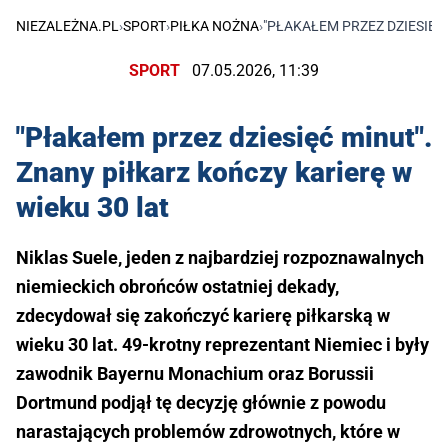
NIEZALEŻNA.PL
›
SPORT
›
PIŁKA NOŻNA
›
"PŁAKAŁEM PRZEZ DZIESIĘĆ
SPORT
07.05.2026, 11:39
"Płakałem przez dziesięć minut".
Znany piłkarz kończy karierę w
wieku 30 lat
Niklas Suele, jeden z najbardziej rozpoznawalnych
niemieckich obrońców ostatniej dekady,
zdecydował się zakończyć karierę piłkarską w
wieku 30 lat. 49-krotny reprezentant Niemiec i były
zawodnik Bayernu Monachium oraz Borussii
Dortmund podjął tę decyzję głównie z powodu
narastających problemów zdrowotnych, które w