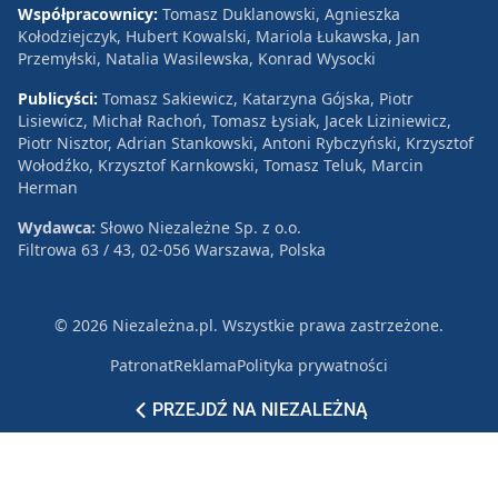
Współpracownicy:
Tomasz Duklanowski, Agnieszka
Kołodziejczyk, Hubert Kowalski, Mariola Łukawska, Jan
Przemyłski, Natalia Wasilewska, Konrad Wysocki
Publicyści:
Tomasz Sakiewicz, Katarzyna Gójska, Piotr
Lisiewicz, Michał Rachoń, Tomasz Łysiak, Jacek Liziniewicz,
Piotr Nisztor, Adrian Stankowski, Antoni Rybczyński, Krzysztof
Wołodźko, Krzysztof Karnkowski, Tomasz Teluk, Marcin
Herman
Wydawca:
Słowo Niezależne Sp. z o.o.
Filtrowa 63 / 43, 02-056 Warszawa, Polska
© 2026 Niezależna.pl. Wszystkie prawa zastrzeżone.
Patronat
Reklama
Polityka prywatności
PRZEJDŹ NA NIEZALEŻNĄ