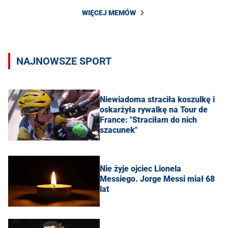
WIĘCEJ MEMÓW
NAJNOWSZE SPORT
Niewiadoma straciła koszulkę i
oskarżyła rywalkę na Tour de
France: "Straciłam do nich
szacunek"
Nie żyje ojciec Lionela
Messiego. Jorge Messi miał 68
lat