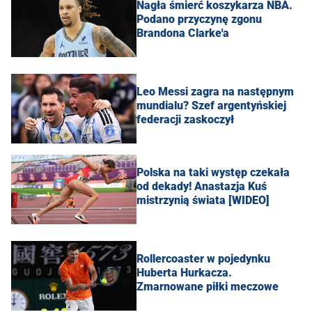
Nagła śmierć koszykarza NBA.
Podano przyczynę zgonu
Brandona Clarke'a
Leo Messi zagra na następnym
mundialu? Szef argentyńskiej
federacji zaskoczył
Polska na taki występ czekała
od dekady! Anastazja Kuś
mistrzynią świata [WIDEO]
Rollercoaster w pojedynku
Huberta Hurkacza.
Zmarnowane piłki meczowe