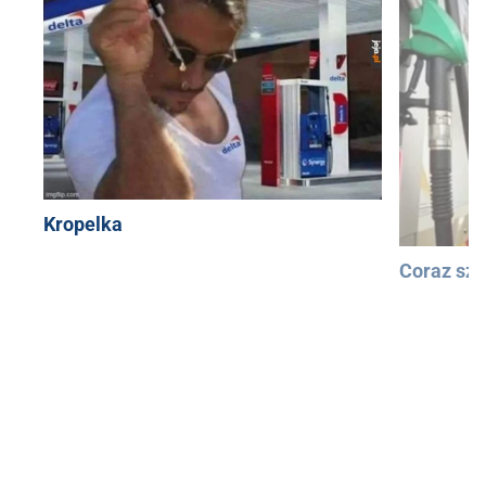
Kropelka
Coraz szy