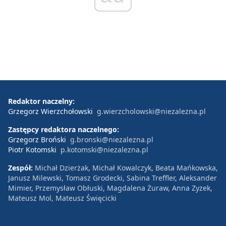
Redaktor naczelny:
Grzegorz Wierzchołowski
g.wierzcholowski@niezalezna.pl
Zastępcy redaktora naczelnego:
Grzegorz Broński
g.bronski@niezalezna.pl
Piotr Kotomski
p.kotomski@niezalezna.pl
Zespół:
Michał Dzierżak, Michał Kowalczyk, Beata Mańkowska,
Janusz Milewski, Tomasz Grodecki, Sabina Treffler, Aleksander
Mimier, Przemysław Obłuski, Magdalena Żuraw, Anna Zyzek,
Mateusz Mol, Mateusz Święcicki