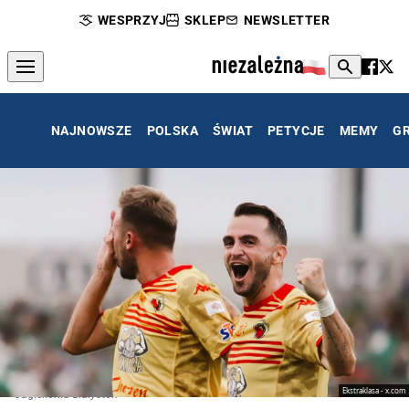
WESPRZYJ
SKLEP
NEWSLETTER
NAJNOWSZE
POLSKA
ŚWIAT
PETYCJE
MEMY
G
Ekstraklasa - x.com
Jagiellonia Białystok