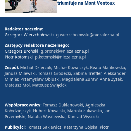
triumfuje na Mont Ventoux
Redaktor naczelny:
Grzegorz Wierzchołowski
g.wierzcholowski@niezalezna.pl
Zastępcy redaktora naczelnego:
Grzegorz Broński
g.bronski@niezalezna.pl
Piotr Kotomski
p.kotomski@niezalezna.pl
Zespół:
Michał Dzierżak, Michał Kowalczyk, Beata Mańkowska,
Janusz Milewski, Tomasz Grodecki, Sabina Treffler, Aleksander
Mimier, Przemysław Obłuski, Magdalena Żuraw, Anna Zyzek,
Mateusz Mol, Mateusz Święcicki
Współpracownicy:
Tomasz Duklanowski, Agnieszka
Kołodziejczyk, Hubert Kowalski, Mariola Łukawska, Jan
Przemyłski, Natalia Wasilewska, Konrad Wysocki
Publicyści:
Tomasz Sakiewicz, Katarzyna Gójska, Piotr