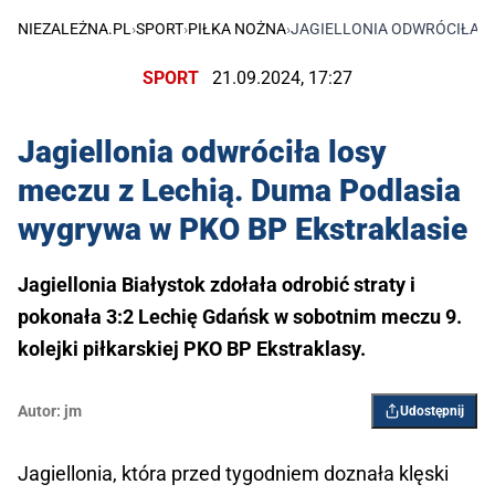
NIEZALEŻNA.PL
›
SPORT
›
PIŁKA NOŻNA
›
JAGIELLONIA ODWRÓCIŁA L
SPORT
21.09.2024, 17:27
Jagiellonia odwróciła losy
meczu z Lechią. Duma Podlasia
wygrywa w PKO BP Ekstraklasie
Jagiellonia Białystok zdołała odrobić straty i
pokonała 3:2 Lechię Gdańsk w sobotnim meczu 9.
kolejki piłkarskiej PKO BP Ekstraklasy.
Autor:
jm
Udostępnij
Jagiellonia, która przed tygodniem doznała klęski