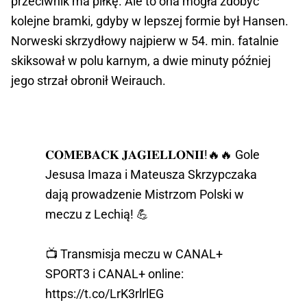
przeciwnik ma piłkę. Ale to ona mogła zdobyć
kolejne bramki, gdyby w lepszej formie był Hansen.
Norweski skrzydłowy najpierw w 54. min. fatalnie
skiksował w polu karnym, a dwie minuty później
jego strzał obronił Weirauch.
𝐂𝐎𝐌𝐄𝐁𝐀𝐂𝐊 𝐉𝐀𝐆𝐈𝐄𝐋𝐋𝐎𝐍𝐈𝐈!🔥🔥 Gole
Jesusa Imaza i Mateusza Skrzypczaka
dają prowadzenie Mistrzom Polski w
meczu z Lechią! 💪
📺 Transmisja meczu w CANAL+
SPORT3 i CANAL+ online:
https://t.co/LrK3rlrlEG