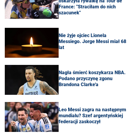
oskarżyła rywalkę na Tour de
France: "Straciłam do nich
szacunek"
Nie żyje ojciec Lionela
Messiego. Jorge Messi miał 68
lat
Nagła śmierć koszykarza NBA.
Podano przyczynę zgonu
Brandona Clarke'a
Leo Messi zagra na następnym
mundialu? Szef argentyńskiej
federacji zaskoczył