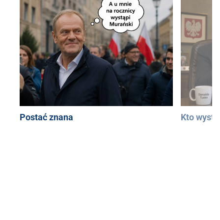
Postać znana
Kto wystą