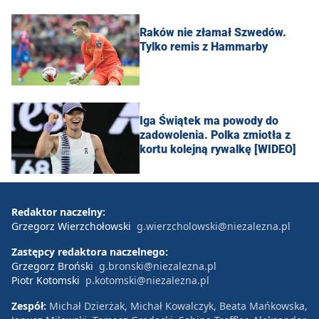
Raków nie złamał Szwedów.
Tylko remis z Hammarby
Iga Świątek ma powody do
zadowolenia. Polka zmiotła z
kortu kolejną rywalkę [WIDEO]
Redaktor naczelny:
Grzegorz Wierzchołowski
g.wierzcholowski@niezalezna.pl
Zastępcy redaktora naczelnego:
Grzegorz Broński
g.bronski@niezalezna.pl
Piotr Kotomski
p.kotomski@niezalezna.pl
Zespół:
Michał Dzierżak, Michał Kowalczyk, Beata Mańkowska,