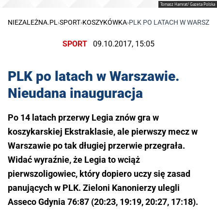
Tomasz Hamrat/ Gazeta Polska
NIEZALEŻNA.PL
›
SPORT
›
KOSZYKÓWKA
›
PLK PO LATACH W WARSZA
SPORT
09.10.2017, 15:05
PLK po latach w Warszawie.
Nieudana inauguracja
Po 14 latach przerwy Legia znów gra w
koszykarskiej Ekstraklasie, ale pierwszy mecz w
Warszawie po tak długiej przerwie przegrała.
Widać wyraźnie, że Legia to wciąż
pierwszoligowiec, który dopiero uczy się zasad
panujących w PLK. Zieloni Kanonierzy ulegli
Asseco Gdynia 76:87 (20:23, 19:19, 20:27, 17:18).