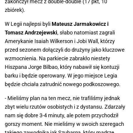
zakończył mecz z double-double (17 pkt, 10
zbiórek).
W Legii najlepsi byli
Mateusz Jarmakowicz i
Tomasz Andrzejewski
, słabo natomiast zagrali
Amerykanie Isaiah Wilkerson i Jobi Wall, którzy
przed sezonem dołączyli do drużyny jako kluczowe
wzmocnienia. Na parkiecie zabrakło niestety
Hiszpana Jorge Bilbao, który nabawił się kontuzji
barku i będzie operowany. W jego miejsce Legia
będzie chciała zatrudnić nowego podkoszowego.
- Mieliśmy plan na ten mecz, nie trafiliśmy jednak
zbyt wielu rzutów osobistych i z dystansu. Zdarzały
nam się dobre 3-4 minuty, ale potem przychodził
gorszy moment. Nie mieliśmy w swoich szeregach
takiego zawodnika jak Szubarga, który mądrze