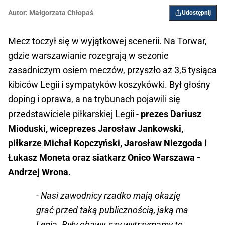
Autor:
Małgorzata Chłopaś
Udostępnij
Mecz toczył się w wyjątkowej scenerii. Na Torwar,
gdzie warszawianie rozegrają w sezonie
zasadniczym osiem meczów, przyszło aż 3,5 tysiąca
kibiców Legii i sympatyków koszykówki. Był głośny
doping i oprawa, a na trybunach pojawili się
przedstawiciele piłkarskiej Legii -
prezes Dariusz
Mioduski, wiceprezes Jarosław Jankowski,
piłkarze Michał Kopczyński, Jarosław Niezgoda i
Łukasz Moneta oraz siatkarz Onico Warszawa -
Andrzej Wrona.
- Nasi zawodnicy rzadko mają okazję
grać przed taką publicznością, jaką ma
Legia. Były obawy, czy wytrzymamy to