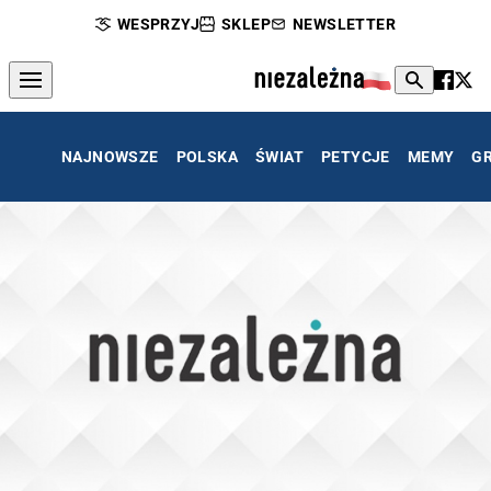
WESPRZYJ
SKLEP
NEWSLETTER
NAJNOWSZE
POLSKA
ŚWIAT
PETYCJE
MEMY
G