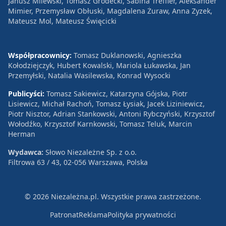
Janusz Milewski, Tomasz Grodecki, Sabina Treffler, Aleksander
Mimier, Przemysław Obłuski, Magdalena Żuraw, Anna Zyzek,
Mateusz Mol, Mateusz Święcicki
Współpracownicy:
Tomasz Duklanowski, Agnieszka
Kołodziejczyk, Hubert Kowalski, Mariola Łukawska, Jan
Przemyłski, Natalia Wasilewska, Konrad Wysocki
Publicyści:
Tomasz Sakiewicz, Katarzyna Gójska, Piotr
Lisiewicz, Michał Rachoń, Tomasz Łysiak, Jacek Liziniewicz,
Piotr Nisztor, Adrian Stankowski, Antoni Rybczyński, Krzysztof
Wołodźko, Krzysztof Karnkowski, Tomasz Teluk, Marcin
Herman
Wydawca:
Słowo Niezależne Sp. z o.o.
Filtrowa 63 / 43, 02-056 Warszawa, Polska
© 2026 Niezależna.pl. Wszystkie prawa zastrzeżone.
Patronat
Reklama
Polityka prywatności