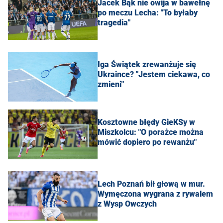
Jacek Bąk nie owija w bawełnę
po meczu Lecha: "To byłaby
tragedia"
Iga Świątek zrewanżuje się
Ukraince? "Jestem ciekawa, co
zmieni"
Kosztowne błędy GieKSy w
Miszkolcu: "O porażce można
mówić dopiero po rewanżu"
Lech Poznań bił głową w mur.
Wymęczona wygrana z rywalem
z Wysp Owczych