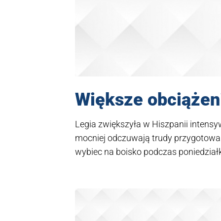
Większe obciążeni
Legia zwiększyła w Hiszpanii intensyw
mocniej odczuwają trudy przygotowań.
wybiec na boisko podczas poniedziałk
legionistów nie są bardzo poważne.