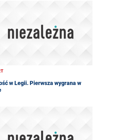
RT
ość w Legii. Pierwsza wygrana w
e