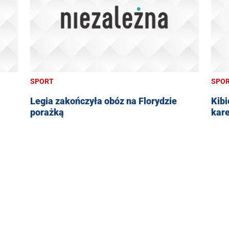
SPORT
SPO
Legia zakończyła obóz na Florydzie
Kibi
porażką
kar