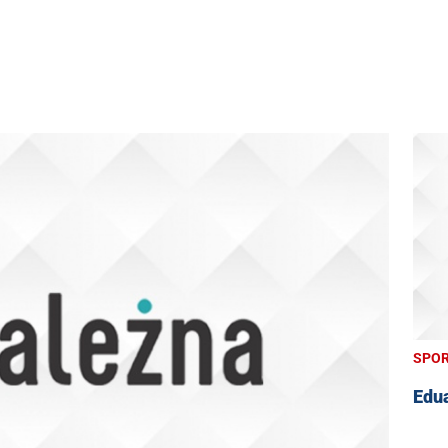
SPO
Edua