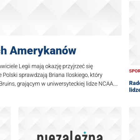
ych Amerykanów
iciele Legii mają okazję przyjrzeć się
SPO
olski sprawdzają Briana Iloskiego, który
Rad
Bruins, grającym w uniwersyteckiej lidze NCAA.
lidz
mi zdobytymi w 16 meczach.