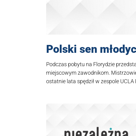
Polski sen młod
Podczas pobytu na Florydzie przedstaw
miejscowym zawodnikom. Mistrzowie P
ostatnie lata spędził w zespole UCLA 
Sezon zakończył z pięcioma bramka