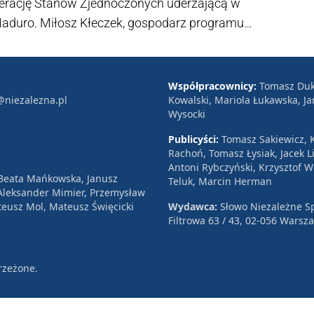
operację Stanów Zjednoczonych uderzającą w
Maduro. Miłosz Kłeczek, gospodarz programu
rrację.
Współpracownicy:
Tomasz Duk
@niezalezna.pl
Kowalski, Mariola Łukawska, Ja
Wysocki
Publicyści:
Tomasz Sakiewicz, K
Rachoń, Tomasz Łysiak, Jacek Li
Antoni Rybczyński, Krzysztof 
 Beata Mańkowska, Janusz
Teluk, Marcin Herman
, Aleksander Mimier, Przemysław
eusz Mol, Mateusz Święcicki
Wydawca:
Słowo Niezależne Sp
Filtrowa 63 / 43, 02-056 Warsz
rzeżone.