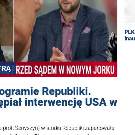
PLK
ina
TRĄ
rogramie Republiki.
tępiał interwencję USA w
 prof. Senyszyn) w studiu Republiki zapanowała