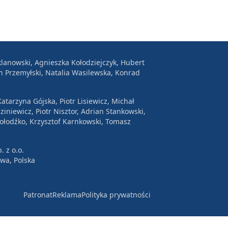
lanowski, Agnieszka Kołodziejczyk, Hubert
n Przemyłski, Natalia Wasilewska, Konrad
atarzyna Gójska, Piotr Lisiewicz, Michał
ziniewicz, Piotr Nisztor, Adrian Stankowski,
Wołodźko, Krzysztof Karnkowski, Tomasz
. z o.o.
awa, Polska
Patronat
Reklama
Polityka prywatności