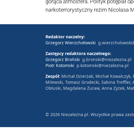
gorąca atmosfera. Polityk potępiał 
narkoterrorystyczny reżim Nicolasa 
"Wysokie Napięcie," kontrował jego na
Redaktor naczelny:
Grzegorz Wierzchołowski
g.wierzcholowski
Zastępcy redaktora naczelnego:
Grzegorz Broński
g.bronski@niezalezna.pl
Piotr Kotomski
p.kotomski@niezalezna.pl
Zespół:
Michał Dzierżak, Michał Kowalczyk,
Milewski, Tomasz Grodecki, Sabina Treffler
Obłuski, Magdalena Żuraw, Anna Zyzek, Mat
© 2026 Niezależna.pl. Wszystkie prawa zast