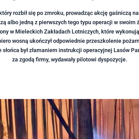
który rozbił się po zmroku, prowadząc akcję gaśniczą n
ą albo jedną z pierwszych tego typu operacji w swoim 
iony w Mieleckich Zakładach Lotniczych, które wykonuj
ero wosną ukończył odpowiednie przeszkolenie pożarn
e słońca był złamaniem instrukcji operacyjnej Lasów Pa
za zgodą firmy, wydawały pilotowi dyspozycje.