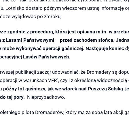
u. Lotnisko dostało późnym wieczorem ustną informację od
a może wylądować po zmroku,
zcze zgodnie z procedurą, która jest opisana m.in. w przet
h z Lasami Państwowymi – przed zachodem słońca. Jedna
e może wykonywać operacji gaśniczej. Następuje koniec d
 operacyjnej Lasów Państwowych.
rwszej publikacji zaczął udowadniać, że Dromadery są dop
operacji w warunkach VFR", czyli z określoną widocznością 
u późny lot gaśniczy, jak we wtorek nad Puszczą Solską 
do tej pory.
Nieprzypadkowo.
loletniego pilota Dromaderów, który ma za sobą lata akcji g