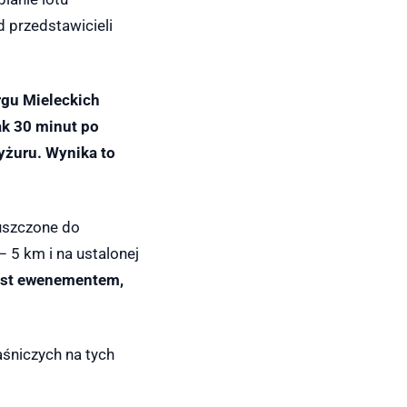
 przedstawicieli
argu Mieleckich
k 30 minut po
yżuru. Wynika to
uszczone do
– 5 km i na ustalonej
jest ewenementem,
aśniczych na tych