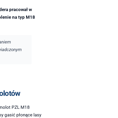
adera pracował w
olenie na typ M18
daniem
oświadczonym
olotów
amolot PZL M18
y gasić płonące lasy