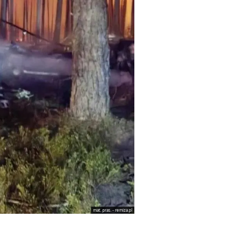
mat. pras. - remiza.pl