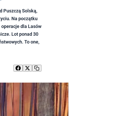
ad Puszczą Solską,
życiu. Na początku
ą operacje dla Lasów
icze. Lot ponad 30
ństwowych. To one,