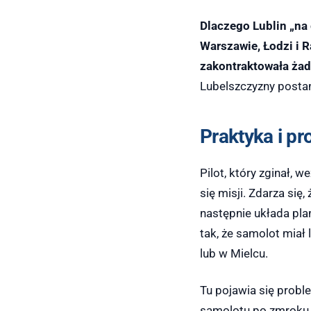
Dlaczego Lublin „na
Warszawie, Łodzi i 
zakontraktowała ża
Lubelszczyzny post
Praktyka i pr
Pilot, który zginał,
się misji. Zdarza się,
następnie układa pla
tak, że samolot miał 
lub w Mielcu.
Tu pojawia się probl
samolotu po zmroku. 