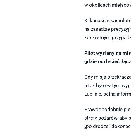
w okolicach miejsc
Kilkanaście samolot
na zasadzie precyzy
konkretnym przypadk
Pilot wysłany na mi
gdzie ma lecieć, łą
Gdy misja przekracz
a tak było w tym wypa
Lublinie, pełną info
Prawdopodobnie pierw
strefy pożarów, aby p
„po drodze” dokonać 