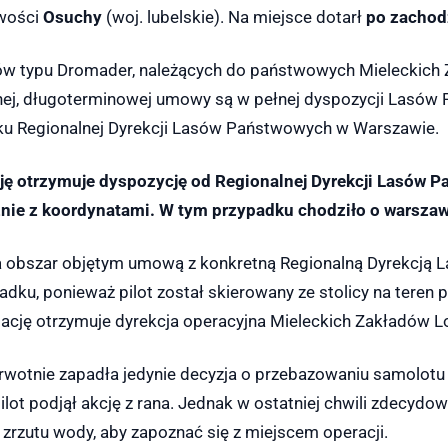
owości
Osuchy
(woj. lubelskie). Na miejsce dotarł
po zachod
ów typu Dromader, należących do państwowych Mieleckich 
jnej, długoterminowej umowy są w pełnej dyspozycji Lasów
u Regionalnej Dyrekcji Lasów Państwowych w Warszawie.
sję otrzymuje dyspozycję od Regionalnej Dyrekcji Lasów P
cznie z koordynatami. W tym przypadku chodziło o warszaw
a obszar objętym umową z konkretną Regionalną Dyrekcją
dku, ponieważ pilot został skierowany ze stolicy na teren p
rmację otrzymuje dyrekcja operacyjna Mieleckich Zakładów L
otnie zapadła jedynie decyzja o przebazowaniu samolotu n
ilot podjął akcję z rana. Jednak w ostatniej chwili zdecydo
zrzutu wody, aby zapoznać się z miejscem operacji.