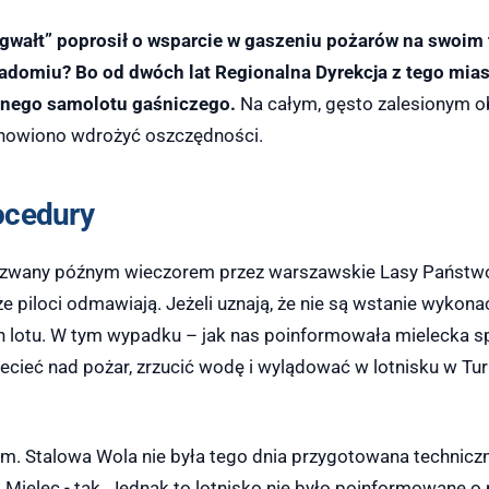
 gwałt” poprosił o wsparcie w gaszeniu pożarów na swoim 
Radomiu? Bo od dwóch lat Regionalna Dyrekcja z tego mias
dnego samolotu gaśniczego.
Na całym, gęsto zalesionym o
anowiono wdrożyć oszczędności.
ocedury
 wezwany późnym wieczorem przez warszawskie Lasy Państwo
 że piloci odmawiają. Jeżeli uznają, że nie są wstanie wykonać
n lotu. W tym wypadku – jak nas poinformowała mielecka s
lecieć nad pożar, zrzucić wodę i wylądować w lotnisku w Tur
em. Stalowa Wola nie była tego dnia przygotowana techniczn
Mielec - tak. Jednak to lotnisko nie było poinformowane o p