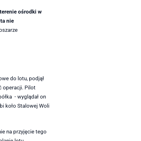
terenie ośrodki w
ta nie
bszarze
we do lotu, podjął
 operacji. Pilot
półka - wyglądał on
bi koło Stalowej Woli
ie na przyjęcie tego
lanie lotu