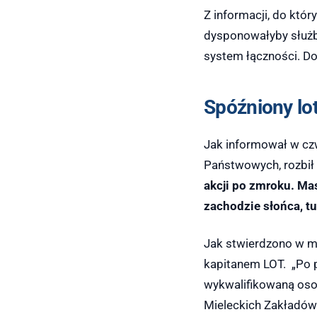
Z informacji, do któr
dysponowałyby służb
system łączności. Do
Spóźniony lo
Jak informował w cz
Państwowych, rozbił 
akcji po zmroku. Mas
zachodzie słońca, t
Jak stwierdzono w me
kapitanem LOT. „Po p
wykwalifikowaną oso
Mieleckich Zakładów