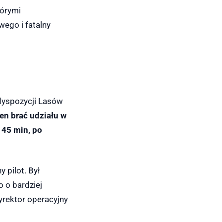
tórymi
ego i fatalny
dyspozycji Lasów
en brać udziału w
 45 min, po
 pilot. Był
o o bardziej
yrektor operacyjny