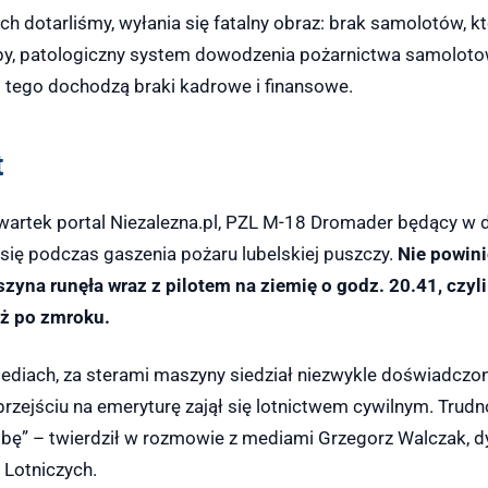
ych dotarliśmy, wyłania się fatalny obraz: brak samolotów, k
y, patologiczny system dowodzenia pożarnictwa samolotow
 tego dochodzą braki kadrowe i finansowe.
t
wartek portal Niezalezna.pl, PZL M-18 Dromader będący w 
się podczas gaszenia pożaru lubelskiej puszczy.
Nie powini
zyna runęła wraz z pilotem na ziemię o godz. 20.41, czyli
uż po zmroku.
diach, za sterami maszyny siedział niezwykle doświadczony
rzejściu na emeryturę zajął się lotnictwem cywilnym. Trudn
bę” – twierdził w rozmowie z mediami Grzegorz Walczak, d
 Lotniczych.