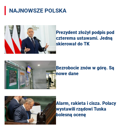
NAJNOWSZE POLSKA
Prezydent złożył podpis pod
czterema ustawami. Jedną
skierował do TK
Bezrobocie znów w górę. Są
nowe dane
Alarm, rakieta i cisza. Polacy
wystawili rządowi Tuska
bolesną ocenę