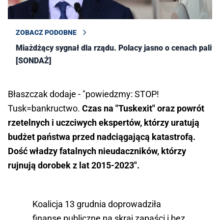
ZOBACZ PODOBNE
Miażdżący sygnał dla rządu. Polacy jasno o cenach paliw
[SONDAŻ]
Błaszczak dodaje - "powiedzmy: STOP!
Tusk=bankructwo.
Czas na "Tuskexit" oraz powrót
rzetelnych i uczciwych ekspertów, którzy uratują
budżet państwa przed nadciągającą katastrofą.
Dość władzy fatalnych nieudaczników, którzy
rujnują dorobek z lat 2015-2023".
Koalicja 13 grudnia doprowadziła
finanse publiczne na skraj zapaści i bez