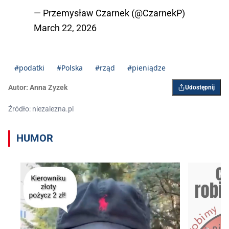
— Przemysław Czarnek (@CzarnekP)
March 22, 2026
#podatki
#Polska
#rząd
#pieniądze
Autor:
Anna Zyzek
Udostępnij
Źródło: niezalezna.pl
HUMOR