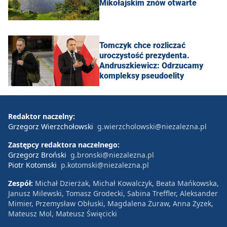
Mikołajskim znów otwarte
Tomczyk chce rozliczać
uroczystość prezydenta.
Andruszkiewicz: Odrzucamy
kompleksy pseudoelity
Redaktor naczelny:
Grzegorz Wierzchołowski
g.wierzcholowski@niezalezna.pl
Zastępcy redaktora naczelnego:
Grzegorz Broński
g.bronski@niezalezna.pl
Piotr Kotomski
p.kotomski@niezalezna.pl
Zespół:
Michał Dzierżak, Michał Kowalczyk, Beata Mańkowska,
Janusz Milewski, Tomasz Grodecki, Sabina Treffler, Aleksander
Mimier, Przemysław Obłuski, Magdalena Żuraw, Anna Zyzek,
Mateusz Mol, Mateusz Święcicki