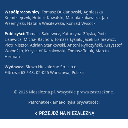
Współpracownicy:
Tomasz Duklanowski, Agnieszka
Kołodziejczyk, Hubert Kowalski, Mariola Łukawska, Jan
Przemyłski, Natalia Wasilewska, Konrad Wysocki
Publicyści:
Tomasz Sakiewicz, Katarzyna Gójska, Piotr
Lisiewicz, Michał Rachoń, Tomasz Łysiak, Jacek Liziniewicz,
Piotr Nisztor, Adrian Stankowski, Antoni Rybczyński, Krzysztof
Wołodźko, Krzysztof Karnkowski, Tomasz Teluk, Marcin
Herman
Wydawca:
Słowo Niezależne Sp. z o.o.
Filtrowa 63 / 43, 02-056 Warszawa, Polska
© 2026 Niezależna.pl. Wszystkie prawa zastrzeżone.
Patronat
Reklama
Polityka prywatności
PRZEJDŹ NA NIEZALEŻNĄ