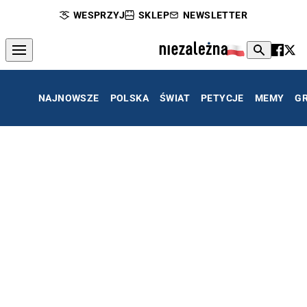
WESPRZYJ
SKLEP
NEWSLETTER
NAJNOWSZE
POLSKA
ŚWIAT
PETYCJE
MEMY
G