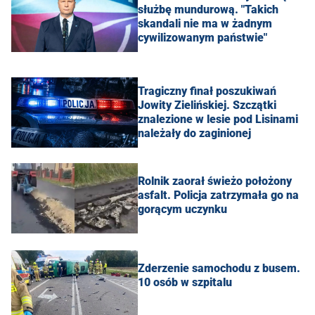
służbę mundurową. "Takich
skandali nie ma w żadnym
cywilizowanym państwie"
Tragiczny finał poszukiwań
Jowity Zielińskiej. Szczątki
znalezione w lesie pod Lisinami
należały do zaginionej
Rolnik zaorał świeżo położony
asfalt. Policja zatrzymała go na
gorącym uczynku
Zderzenie samochodu z busem.
10 osób w szpitalu