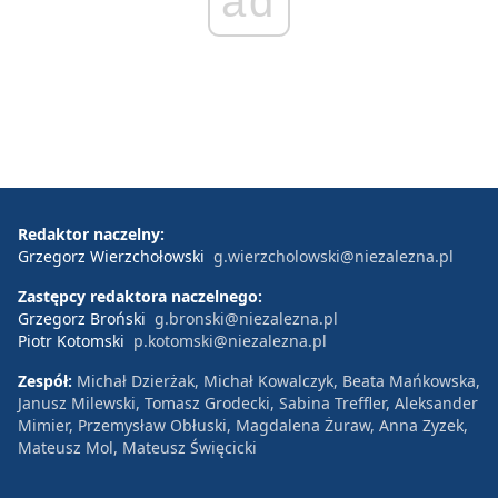
ad
Redaktor naczelny:
Grzegorz Wierzchołowski
g.wierzcholowski@niezalezna.pl
Zastępcy redaktora naczelnego:
Grzegorz Broński
g.bronski@niezalezna.pl
Piotr Kotomski
p.kotomski@niezalezna.pl
Zespół:
Michał Dzierżak, Michał Kowalczyk, Beata Mańkowska,
Janusz Milewski, Tomasz Grodecki, Sabina Treffler, Aleksander
Mimier, Przemysław Obłuski, Magdalena Żuraw, Anna Zyzek,
Mateusz Mol, Mateusz Święcicki