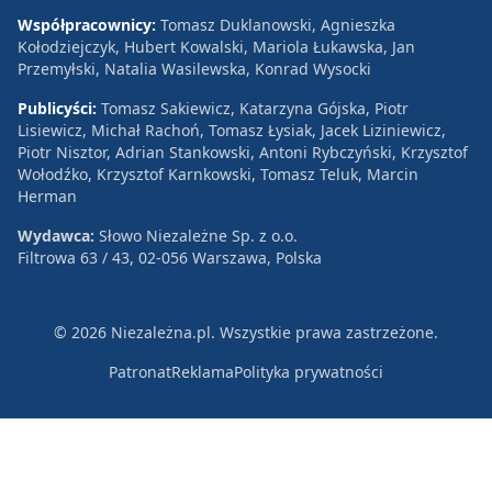
Współpracownicy:
Tomasz Duklanowski, Agnieszka
Kołodziejczyk, Hubert Kowalski, Mariola Łukawska, Jan
Przemyłski, Natalia Wasilewska, Konrad Wysocki
Publicyści:
Tomasz Sakiewicz, Katarzyna Gójska, Piotr
Lisiewicz, Michał Rachoń, Tomasz Łysiak, Jacek Liziniewicz,
Piotr Nisztor, Adrian Stankowski, Antoni Rybczyński, Krzysztof
Wołodźko, Krzysztof Karnkowski, Tomasz Teluk, Marcin
Herman
Wydawca:
Słowo Niezależne Sp. z o.o.
Filtrowa 63 / 43, 02-056 Warszawa, Polska
© 2026 Niezależna.pl. Wszystkie prawa zastrzeżone.
Patronat
Reklama
Polityka prywatności