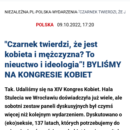
NIEZALEŻNA.PL
›
POLSKA
›
WYDARZENIA
›
"CZARNEK TWIERDZI, ŻE JE
POLSKA
09.10.2022, 17:20
"Czarnek twierdzi, że jest
kobieta i mężczyzna? To
nieuctwo i ideologia”! BYLIŚMY
NA KONGRESIE KOBIET
Tak. Udaliśmy się na XIV Kongres Kobiet. Hala
Stulecia we Wrocławiu doświadczyła już wiele, ale
sobotni zestaw paneli dyskusyjnych był czymś
więcej niż kolejnym wydarzeniem. Dyskutowano o
(eko)seksie, 137 latach, których potrzebujemy do