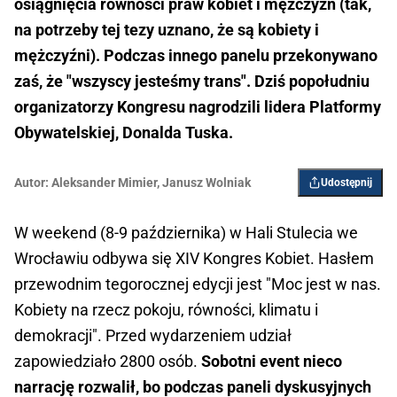
osiągnięcia równości praw kobiet i mężczyzn (tak,
na potrzeby tej tezy uznano, że są kobiety i
mężczyźni). Podczas innego panelu przekonywano
zaś, że "wszyscy jesteśmy trans". Dziś popołudniu
organizatorzy Kongresu nagrodzili lidera Platformy
Obywatelskiej, Donalda Tuska.
Autor:
Aleksander Mimier
,
Janusz Wolniak
Udostępnij
W weekend (8-9 października) w Hali Stulecia we
Wrocławiu odbywa się XIV Kongres Kobiet. Hasłem
przewodnim tegorocznej edycji jest "Moc jest w nas.
Kobiety na rzecz pokoju, równości, klimatu i
demokracji". Przed wydarzeniem udział
zapowiedziało 2800 osób.
Sobotni event nieco
narrację rozwalił, bo podczas paneli dyskusyjnych