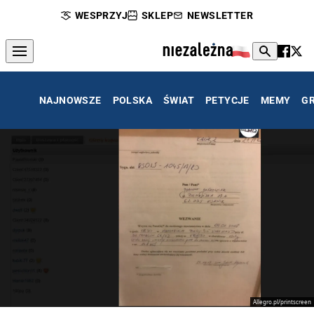
WESPRZYJ
SKLEP
NEWSLETTER
NAJNOWSZE
POLSKA
ŚWIAT
PETYCJE
MEMY
G
Allegro.pl/printscreen