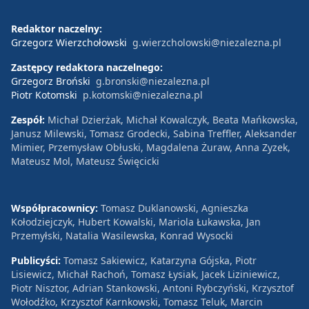
Redaktor naczelny:
Grzegorz Wierzchołowski
g.wierzcholowski@niezalezna.pl
Zastępcy redaktora naczelnego:
Grzegorz Broński
g.bronski@niezalezna.pl
Piotr Kotomski
p.kotomski@niezalezna.pl
Zespół:
Michał Dzierżak, Michał Kowalczyk, Beata Mańkowska,
Janusz Milewski, Tomasz Grodecki, Sabina Treffler, Aleksander
Mimier, Przemysław Obłuski, Magdalena Żuraw, Anna Zyzek,
Mateusz Mol, Mateusz Święcicki
Współpracownicy:
Tomasz Duklanowski, Agnieszka
Kołodziejczyk, Hubert Kowalski, Mariola Łukawska, Jan
Przemyłski, Natalia Wasilewska, Konrad Wysocki
Publicyści:
Tomasz Sakiewicz, Katarzyna Gójska, Piotr
Lisiewicz, Michał Rachoń, Tomasz Łysiak, Jacek Liziniewicz,
Piotr Nisztor, Adrian Stankowski, Antoni Rybczyński, Krzysztof
Wołodźko, Krzysztof Karnkowski, Tomasz Teluk, Marcin