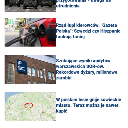
przygotowania - uwaga na
utrudnienia
Rząd łupi kierowców. "Gazeta
Polska": Szwedzi czy Hiszpanie
tankują taniej
Szokujące wyniki audytów
warszawskich SOR-ów.
Rekordowe dyżury, milionowe
zarobki
W polskim lesie gnije sowieckie
miasto. Teraz można je nawet
kupić