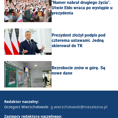
"Numer nabrał drugiego życia".
Utwór Eldo wraca po występie u
prezydenta
Prezydent złożył podpis pod
czterema ustawami. Jedną
skierował do TK
Bezrobocie znów w górę. Są
nowe dane
Redaktor naczelny:
Grzegorz Wierzchołowski
g.wierzcholowski@niezalezna.pl
Zastępcy redaktora naczelnego: