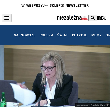
WESPRZYJ
SKLEP
NEWSLETTER
NAJNOWSZE
POLSKA
ŚWIAT
PETYCJE
MEMY
G
printscreen mt - Youtube @Sejm RP
Ewa Wrzosek