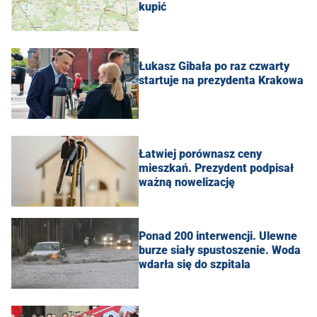
kupić
Łukasz Gibała po raz czwarty
startuje na prezydenta Krakowa
Łatwiej porównasz ceny
mieszkań. Prezydent podpisał
ważną nowelizację
Ponad 200 interwencji. Ulewne
burze siały spustoszenie. Woda
wdarła się do szpitala