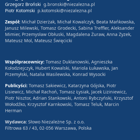
Grzegorz Broński
g.bronski@niezalezna.pl
Piotr Kotomski
p.kotomski@niezalezna.pl
Zespół:
Michał Dzierżak, Michał Kowalczyk, Beata Mańkowska,
Janusz Milewski, Tomasz Grodecki, Sabina Treffler, Aleksander
Mimier, Przemysław Obłuski, Magdalena Żuraw, Anna Zyzek,
Mateusz Mol, Mateusz Święcicki
Współpracownicy:
Tomasz Duklanowski, Agnieszka
Kołodziejczyk, Hubert Kowalski, Mariola Łukawska, Jan
Przemyłski, Natalia Wasilewska, Konrad Wysocki
Publicyści:
Tomasz Sakiewicz, Katarzyna Gójska, Piotr
Lisiewicz, Michał Rachoń, Tomasz Łysiak, Jacek Liziniewicz,
Piotr Nisztor, Adrian Stankowski, Antoni Rybczyński, Krzysztof
Wołodźko, Krzysztof Karnkowski, Tomasz Teluk, Marcin
Herman
Wydawca:
Słowo Niezależne Sp. z o.o.
Filtrowa 63 / 43, 02-056 Warszawa, Polska