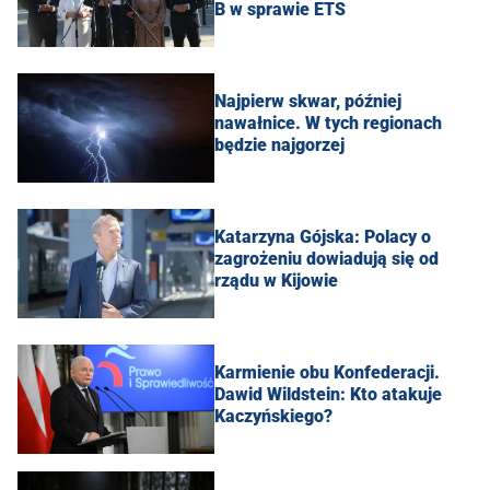
B w sprawie ETS
Najpierw skwar, później
nawałnice. W tych regionach
będzie najgorzej
Katarzyna Gójska: Polacy o
zagrożeniu dowiadują się od
rządu w Kijowie
Karmienie obu Konfederacji.
Dawid Wildstein: Kto atakuje
Kaczyńskiego?