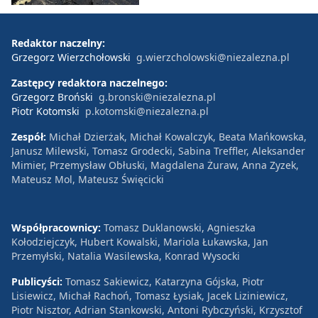
Redaktor naczelny:
Grzegorz Wierzchołowski
g.wierzcholowski@niezalezna.pl
Zastępcy redaktora naczelnego:
Grzegorz Broński
g.bronski@niezalezna.pl
Piotr Kotomski
p.kotomski@niezalezna.pl
Zespół:
Michał Dzierżak, Michał Kowalczyk, Beata Mańkowska,
Janusz Milewski, Tomasz Grodecki, Sabina Treffler, Aleksander
Mimier, Przemysław Obłuski, Magdalena Żuraw, Anna Zyzek,
Mateusz Mol, Mateusz Święcicki
Współpracownicy:
Tomasz Duklanowski, Agnieszka
Kołodziejczyk, Hubert Kowalski, Mariola Łukawska, Jan
Przemyłski, Natalia Wasilewska, Konrad Wysocki
Publicyści:
Tomasz Sakiewicz, Katarzyna Gójska, Piotr
Lisiewicz, Michał Rachoń, Tomasz Łysiak, Jacek Liziniewicz,
Piotr Nisztor, Adrian Stankowski, Antoni Rybczyński, Krzysztof