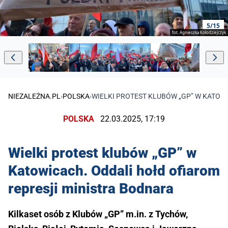
5/15
fot. Agnieszka Kołodziejczyk
NIEZALEŻNA.PL
›
POLSKA
›
WIELKI PROTEST KLUBÓW „GP” W KATOW
POLSKA
22.03.2025, 17:19
Wielki protest klubów „GP” w
Katowicach. Oddali hołd ofiarom
represji ministra Bodnara
Kilkaset osób z Klubów „GP” m.in. z Tychów,