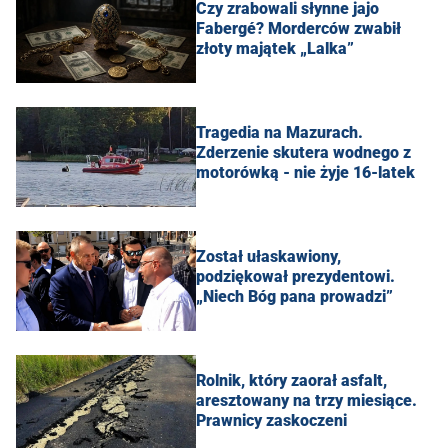
Czy zrabowali słynne jajo
Fabergé? Morderców zwabił
złoty majątek „Lalka”
Tragedia na Mazurach.
Zderzenie skutera wodnego z
motorówką - nie żyje 16-latek
Został ułaskawiony,
podziękował prezydentowi.
„Niech Bóg pana prowadzi”
Rolnik, który zaorał asfalt,
aresztowany na trzy miesiące.
Prawnicy zaskoczeni