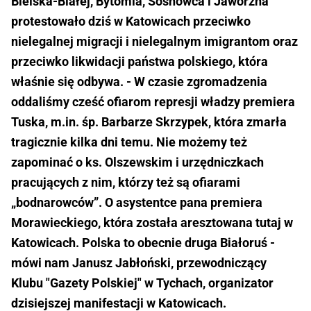
Bielska-Białej, Bytomia, Sosnowca i Jaworzna
protestowało dziś w Katowicach przeciwko
nielegalnej migracji i nielegalnym imigrantom oraz
przeciwko likwidacji państwa polskiego, która
właśnie się odbywa. - W czasie zgromadzenia
oddaliśmy cześć ofiarom represji władzy premiera
Tuska, m.in. śp. Barbarze Skrzypek, która zmarła
tragicznie kilka dni temu. Nie możemy też
zapominać o ks. Olszewskim i urzędniczkach
pracujących z nim, którzy też są ofiarami
„bodnarowców”. O asystentce pana premiera
Morawieckiego, która została aresztowana tutaj w
Katowicach. Polska to obecnie druga Białoruś -
mówi nam Janusz Jabłoński, przewodniczący
Klubu "Gazety Polskiej" w Tychach, organizator
dzisiejszej manifestacji w Katowicach.