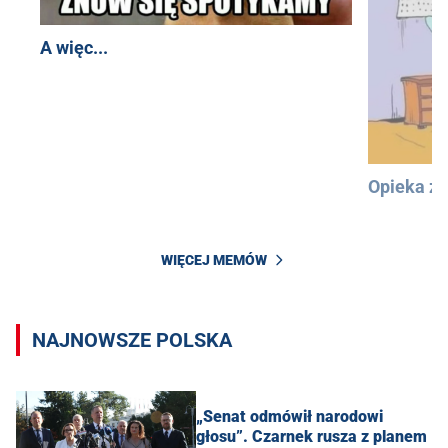
A więc...
Opieka z
WIĘCEJ MEMÓW
NAJNOWSZE POLSKA
„Senat odmówił narodowi
głosu”. Czarnek rusza z planem