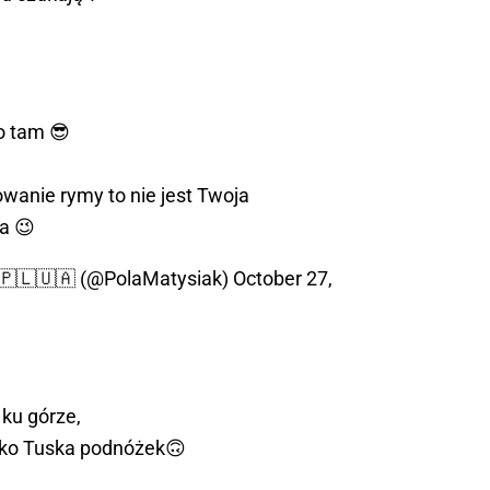
co tam 😎
owanie rymy to nie jest Twoja
a 😉
 🇵🇱🇺🇦 (@PolaMatysiak)
October 27,
ku górze,
jako Tuska podnóżek🙃