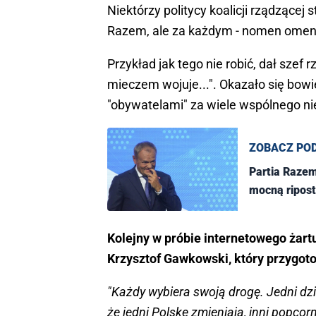
Niektórzy politycy koalicji rządzącej 
Razem, ale za każdym - nomen omen 
Przykład jak tego nie robić, dał szef 
mieczem wojuje...". Okazało się bowi
"obywatelami" za wiele wspólnego ni
ZOBACZ PO
Partia Razem
mocną ripost
Kolejny w próbie internetowego żartu
Krzysztof Gawkowski, który przygot
"Każdy wybiera swoją drogę. Jedni dzia
że jedni Polskę zmieniają, inni popcor