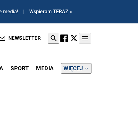
e media!
|
Wspieram TERAZ »
NEWSLETTER
A
SPORT
MEDIA
WIĘCEJ
IŁBY TO LEPIEJ"