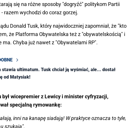
starają się na różne sposoby "dogryźć" politykom Partii
- razem wychodzi do coraz gorzej.
rządu Donald Tusk, który najwidoczniej zapomniał, że "kto
em, że Platforma Obywatelska też z "obywatelskością" i
e ma. Chyba już nawet z "Obywatelami RP".
DOBNE
 stawia ultimatum. Tusk chciał ją wyśmiać, ale... dostał
ę od Matysiak!
 był wicepremier z Lewicy i minister cyfryzacji,
ował specjalną rymowankę:
łają, inni na kanapę siadają! W praktyce oznacza to tyle,
nu szukają".