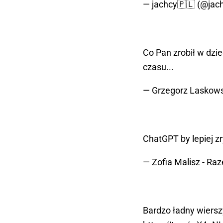
— jachcy🇵🇱 (@jac
Co Pan zrobił w dzie
czasu...
— Grzegorz Laskows
ChatGPT by lepiej 
— Zofia Malisz - Ra
Bardzo ładny wiers