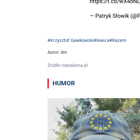
https://t.co/wX4o
— Patryk Słowik (@
#Krzysztof Gawkowski
#lewica
#Razem
Autor:
dm
Źródło: niezalezna.pl
HUMOR