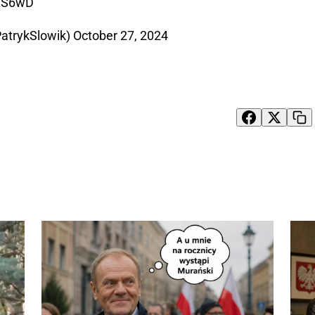
NLS6wD
PatrykSlowik)
October 27, 2024