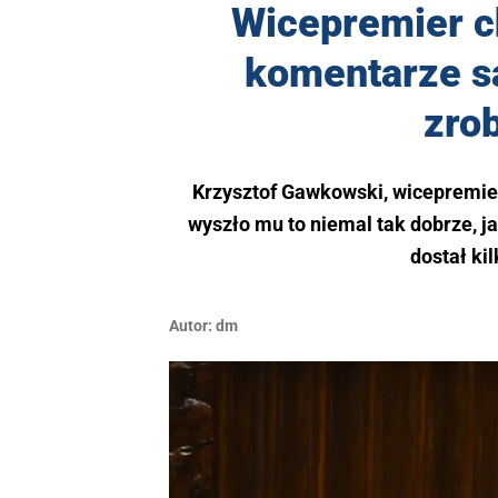
Wicepremier c
komentarze są
zrob
Krzysztof Gawkowski, wicepremier 
wyszło mu to niemal tak dobrze, j
dostał ki
Autor:
dm