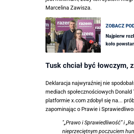
Marcelina Zawisza.
ZOBACZ PO
Najpierw roz
koło powstan
Tusk chciał być łowczym, z
Deklaracja najwyraźniej nie spodobała
mediach społecznościowych Donald Tu
platformie x.com zdobył się na... pr
zapominając o Prawie i Sprawiedliwo
"„Prawo i Sprawiedliwość” i „R
nieprzeciętnym poczuciem hum