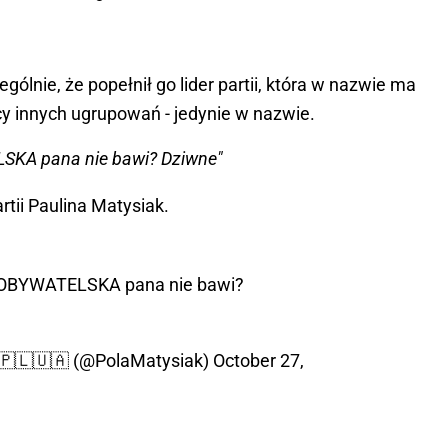
ególnie, że popełnił go lider partii, która w nazwie ma
cy innych ugrupowań - jedynie w nazwie.
SKA pana nie bawi? Dziwne"
rtii Paulina Matysiak.
 OBYWATELSKA pana nie bawi?
 🇵🇱🇺🇦 (@PolaMatysiak)
October 27,