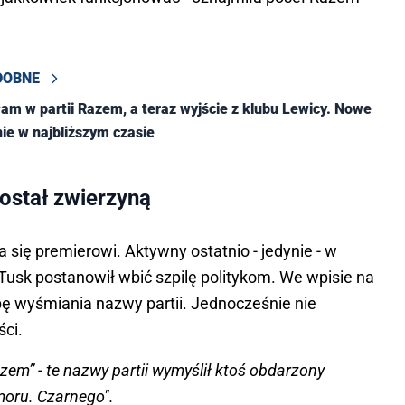
DOBNE
łam w partii Razem, a teraz wyjście z klubu Lewicy. Nowe
ie w najbliższym czasie
ostał zwierzyną
 się premierowi. Aktywny ostatnio - jedynie - w
sk postanowił wbić szpilę politykom. We wpisie na
óbę wyśmiania nazwy partii. Jednocześnie nie
ści.
azem” - te nazwy partii wymyślił ktoś obdarzony
oru. Czarnego".