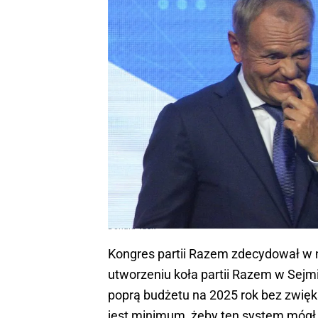
Donald Tusk
Kongres partii Razem zdecydował w n
utworzeniu koła partii Razem w Sejmi
poprą budżetu na 2025 rok bez zwięks
jest minimum, żeby ten system mógł