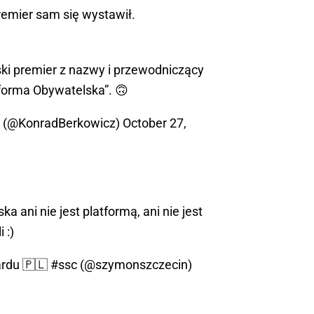
premier sam się wystawił.
ski premier z nazwy i przewodniczący
tforma Obywatelska”. 🙃
z (@KonradBerkowicz)
October 27,
a ani nie jest platformą, ani nie jest
 :)
rdu 🇵🇱 #ssc (@szymonszczecin)