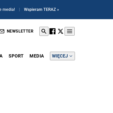
e media!
|
Wspieram TERAZ »
NEWSLETTER
A
SPORT
MEDIA
WIĘCEJ
LE... SAM WYSTAWIŁ SIĘ NA KPINY