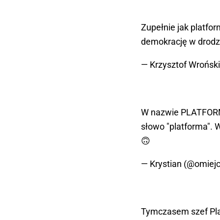
Zupełnie jak platf
demokrację w drodze
— Krzysztof Wrońsk
W nazwie PLATFOR
słowo "platforma". W
🙃
— Krystian (@omiej
Tymczasem szef Plat