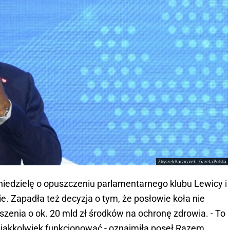
Zbyszek Kaczmarek - Gazeta Polska
iedzielę o opuszczeniu parlamentarnego klubu Lewicy i
e. Zapadła też decyzja o tym, że posłowie koła nie
zenia o ok. 20 mld zł środków na ochronę zdrowia. - To
 jakkolwiek funkcjonować - oznajmiła poseł Razem