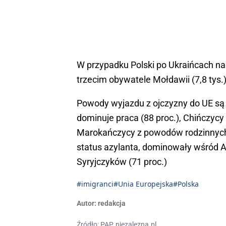
W przypadku Polski po Ukraińcach na dr
trzecim obywatele Mołdawii (7,8 tys.)
Powody wyjazdu z ojczyzny do UE są
dominuje praca (88 proc.), Chińczycy 
Marokańczycy z powodów rodzinnych 
status azylanta, dominowały wśród Af
Syryjczyków (71 proc.)
#imigranci
#Unia Europejska
#Polska
Autor:
redakcja
Źródło: PAP, niezalezna.pl,