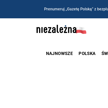
Prenumeruj „Gazetę Polską” z bezpła
NAJNOWSZE
POLSKA
ŚW