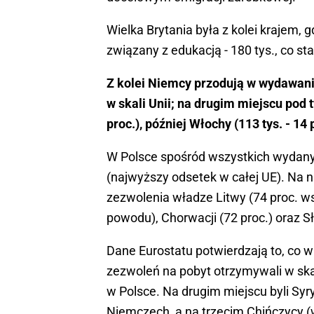
Wielka Brytania była z kolei krajem
związany z edukacją - 180 tys., co sta
Z kolei Niemcy przodują w wydawaniu
w skali Unii; na drugim miejscu pod 
proc.), później Włochy (113 tys. - 14
W Polsce spośród wszystkich wydanyc
(najwyższy odsetek w całej UE). Na 
zezwolenia władze Litwy (74 proc. w
powodu), Chorwacji (72 proc.) oraz Sł
Dane Eurostatu potwierdzają to, co wi
zezwoleń na pobyt otrzymywali w skali
w Polsce. Na drugim miejscu byli Syry
Niemczech, a na trzecim Chińczycy (