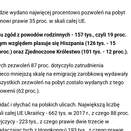
, gdzie wydano najwięcej procentowo pozwoleń na pobyt
nowi prawie 35 proc. w skali całej UE.
 zgód z powodów rodzinnych - 157 tys., czyli 19 proc.
tym względem plasuje się Hiszpania (126 tys. - 15
 proc.) oraz Zjednoczone Królestwo (101 tys. - 12 proc.).
h zezwoleń 87 proc. dotyczyło zatrudnienia
nieco mniejszą skalę na emigrację zarobkową wydawały
szystkich zezwoleń na pobyt zostało wydanych z tego
owenii (62 proc.).
dać i słychać na polskich ulicach. Największą liczbę
 całej UE Ukraińcy - 662 tys. w 2017 r., z czego 88 proc.
jczycy - 223 tys., z czego prawie dwie trzecie w
włączając tych z Hongkongu) 193 tys., z czego prawie