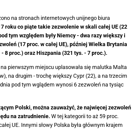
ono na stronach internetowych unijnego biura
 roku co piąte takie zezwolenie w skali całej UE (22
u pod tym względem były Niemcy - dwa razy większy i
zwoleń (17 proc. w całej UE), później Wielka Brytania
. - 8 proc.) oraz Hiszpania (321 tys. - 7 proc.).
, na pierwszym miejscu uplasowała się malutka Malta
), na drugim - trochę większy Cypr (22), a na trzecim
średnia pod tym wglądem wynosi 6 zezwoleń na tysiąc
czącym Polski, można zauważyć, że najwięcej zezwoleń
lędu na zatrudnienie.
W tej kategorii to aż 59 proc.
całej UE. Innymi słowy Polska była głównym krajem