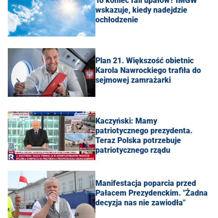
To koniec fali upałów? IMGW
wskazuje, kiedy nadejdzie
ochłodzenie
Plan 21. Większość obietnic
Karola Nawrockiego trafiła do
sejmowej zamrażarki
Kaczyński: Mamy
patriotycznego prezydenta.
Teraz Polska potrzebuje
patriotycznego rządu
Manifestacja poparcia przed
Pałacem Prezydenckim. "Żadna
decyzja nas nie zawiodła"