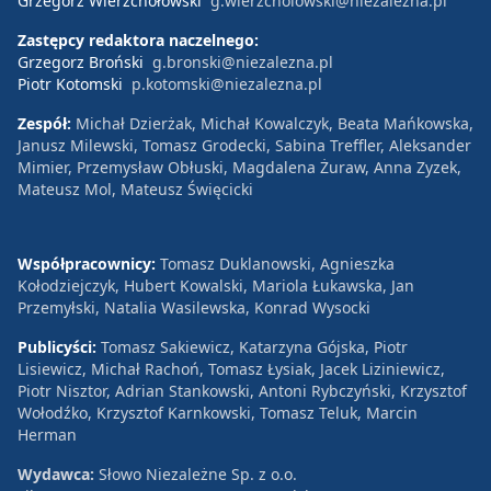
Grzegorz Wierzchołowski
g.wierzcholowski@niezalezna.pl
Zastępcy redaktora naczelnego:
Grzegorz Broński
g.bronski@niezalezna.pl
Piotr Kotomski
p.kotomski@niezalezna.pl
Zespół:
Michał Dzierżak, Michał Kowalczyk, Beata Mańkowska,
Janusz Milewski, Tomasz Grodecki, Sabina Treffler, Aleksander
Mimier, Przemysław Obłuski, Magdalena Żuraw, Anna Zyzek,
Mateusz Mol, Mateusz Święcicki
Współpracownicy:
Tomasz Duklanowski, Agnieszka
Kołodziejczyk, Hubert Kowalski, Mariola Łukawska, Jan
Przemyłski, Natalia Wasilewska, Konrad Wysocki
Publicyści:
Tomasz Sakiewicz, Katarzyna Gójska, Piotr
Lisiewicz, Michał Rachoń, Tomasz Łysiak, Jacek Liziniewicz,
Piotr Nisztor, Adrian Stankowski, Antoni Rybczyński, Krzysztof
Wołodźko, Krzysztof Karnkowski, Tomasz Teluk, Marcin
Herman
Wydawca:
Słowo Niezależne Sp. z o.o.