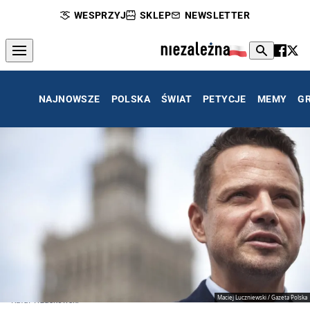
WESPRZYJ
SKLEP
NEWSLETTER
NAJNOWSZE
POLSKA
ŚWIAT
PETYCJE
MEMY
G
Maciej Luczniewski / Gazeta Polska
Rafał Trzaskowski