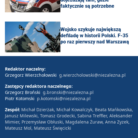
faktycznie są potrzebne
Wojsko szykuje największą
defiladę w historii Polski. F-35
po raz pierwszy nad Warszawą
Redaktor naczelny:
Grzegorz Wierzchołowski
g.wierzcholowski@niezalezna.pl
Zastępcy redaktora naczelnego:
Grzegorz Broński
g.bronski@niezalezna.pl
Piotr Kotomski
p.kotomski@niezalezna.pl
Zespół:
Michał Dzierżak, Michał Kowalczyk, Beata Mańkowska,
Janusz Milewski, Tomasz Grodecki, Sabina Treffler, Aleksander
Mimier, Przemysław Obłuski, Magdalena Żuraw, Anna Zyzek,
Mateusz Mol, Mateusz Święcicki