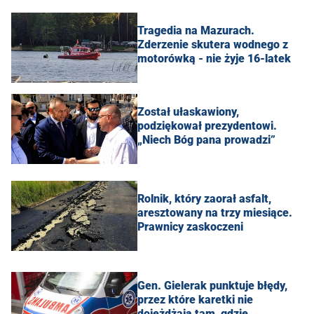
Tragedia na Mazurach.
Zderzenie skutera wodnego z
motorówką - nie żyje 16-latek
Został ułaskawiony,
podziękował prezydentowi.
„Niech Bóg pana prowadzi”
Rolnik, który zaorał asfalt,
aresztowany na trzy miesiące.
Prawnicy zaskoczeni
Gen. Gielerak punktuje błędy,
przez które karetki nie
dojeżdżają tam, gdzie