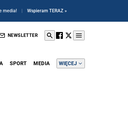
e media!
|
Wspieram TERAZ »
NEWSLETTER
A
SPORT
MEDIA
WIĘCEJ
 DOT. NFZ [WIDEO]