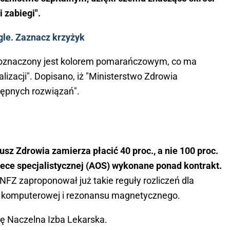
 zabiegi".
gle. Zaznacz krzyżyk
t oznaczony jest kolorem pomarańczowym, co ma
alizacji". Dopisano, iż "Ministerstwo Zdrowia
tępnych rozwiązań".
z Zdrowia zamierza płacić 40 proc., a nie 100 proc.
iece specjalistycznej (AOS) wykonane ponad kontrakt.
 NFZ zaproponował już takie reguły rozliczeń dla
fii komputerowej i rezonansu magnetycznego.
ię Naczelna Izba Lekarska.