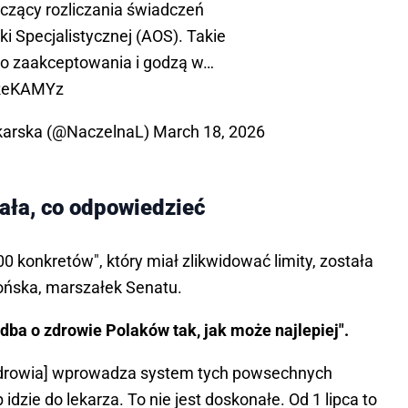
czący rozliczania świadczeń
i Specjalistycznej (AOS). Takie
do zaakceptowania i godzą w…
IReKAMYz
karska (@NaczelnaL)
March 18, 2026
ała, co odpowiedzieć
0 konkretów", który miał zlikwidować limity, została
ońska, marszałek Senatu.
 dba o zdrowie Polaków tak, jak może najlepiej".
r [zdrowia] wprowadza system tych powsechnych
b idzie do lekarza. To nie jest doskonałe. Od 1 lipca to