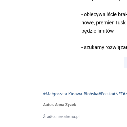
- obiecywaliście b
nowe, premier Tusk 
będzie limitów
- szukamy rozwiąza
Już od ponad 2 lat 
pic.twitter.com/0d
— chrzanik (@chrza
#Małgorzata Kidawa-Błońska
#Polska
#NFZ
#
Autor:
Anna Zyzek
Źródło: niezalezna.pl