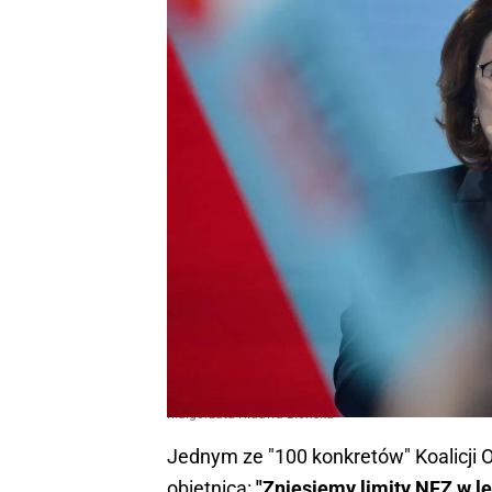
Małgorzata Kidawa-Błońska
Jednym ze "100 konkretów" Koalicji 
obietnica:
"Zniesiemy limity NFZ w l