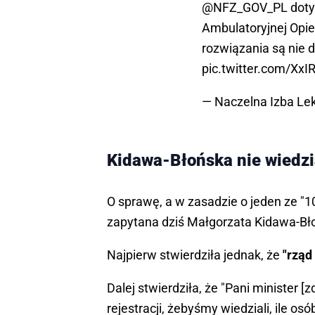
@NFZ_GOV_PL
doty
Ambulatoryjnej Opiek
rozwiązania są nie 
pic.twitter.com/Xx
— Naczelna Izba Le
Kidawa-Błońska nie wiedzi
O sprawę, a w zasadzie o jeden ze "10
zapytana dziś Małgorzata Kidawa-Bł
Najpierw stwierdziła jednak, że
"rząd
Dalej stwierdziła, że "Pani ministe
rejestracji, żebyśmy wiedziali, ile osó