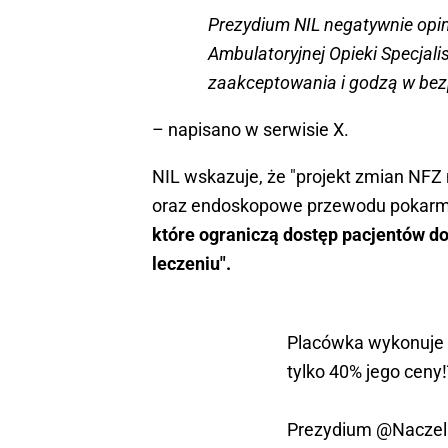
Prezydium NIL negatywnie opin
Ambulatoryjnej Opieki Specjali
zaakceptowania i godzą w bez
– napisano w serwisie X.
NIL wskazuje, że "projekt zmian NF
oraz endoskopowe przewodu pokar
które ograniczą dostęp pacjentów d
leczeniu".
Placówka wykonuje 
tylko 40% jego ceny⁉
Prezydium
@Naczel