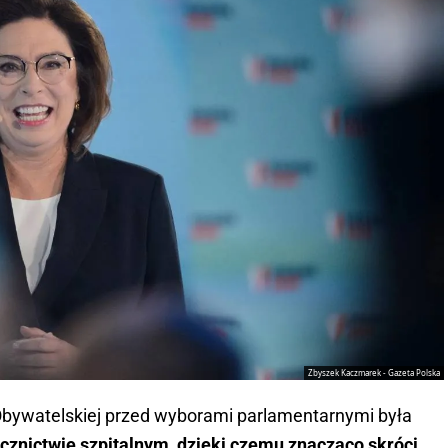
Zbyszek Kaczmarek - Gazeta Polska
Obywatelskiej przed wyborami parlamentarnymi była
ecznictwie szpitalnym, dzięki czemu znacząco skróci