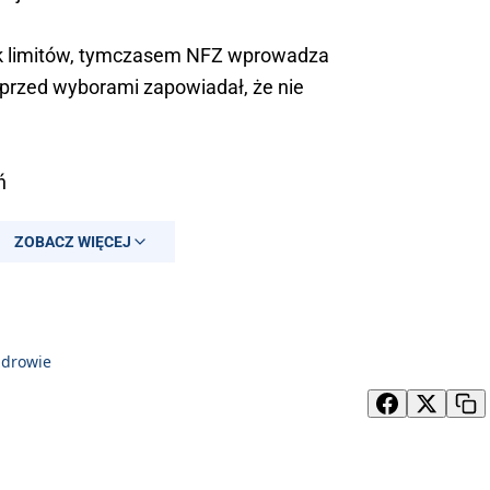
rak limitów, tymczasem NFZ wprowadza
przed wyborami zapowiadał, że nie
ń
ZOBACZ WIĘCEJ
szukają rozwiązań XD
PRqViQ9r
nikx)
March 19, 2026
zdrowie