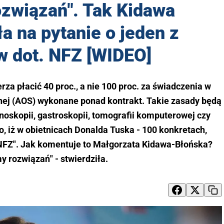
związań". Tak Kidawa
a na pytanie o jeden z
w dot. NFZ [WIDEO]
a płacić 40 proc., a nie 100 proc. za świadczenia w
znej (AOS) wykonane ponad kontrakt. Takie zasady będą
noskopii, gastroskopii, tomografii komputerowej czy
 iż w obietnicach Donalda Tuska - 100 konkretach,
 NFZ". Jak komentuje to Małgorzata Kidawa-Błońska?
 rozwiązań" - stwierdziła.