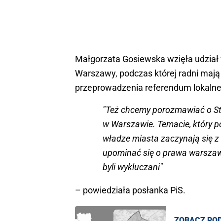
Małgorzata Gosiewska wzięła udział
Warszawy, podczas której radni mają
przeprowadzenia referendum lokalneg
"Też chcemy porozmawiać o St
w Warszawie. Temacie, który po
władze miasta zaczynają się z 
upominać się o prawa warszawi
byli wykluczani"
– powiedziała posłanka PiS.
ZOBACZ PO