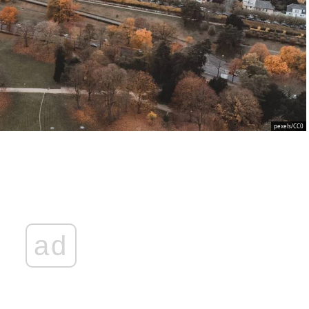
pexels/CC0
ad