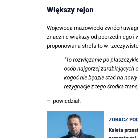
Większy rejon
Wojewoda mazowiecki zwrócił uwagę,
znacznie większy od poprzedniego i
proponowana strefa to w rzeczywisto
"To rozwiązanie po płaszczykie
osób najgorzej zarabiających o
kogoś nie będzie stać na now
rezygnacje z tego środka trans
– powiedział.
ZOBACZ PO
Kaleta przes