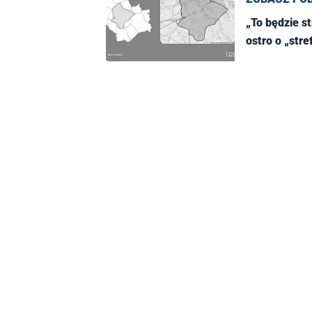
„To będzie 
ostro o „stre