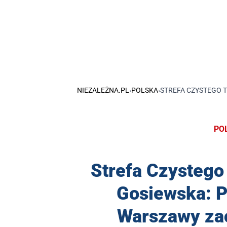
NIEZALEŻNA.PL
›
POLSKA
›
STREFA CZYSTEGO 
PO
Strefa Czystego
Gosiewska: P
Warszawy za