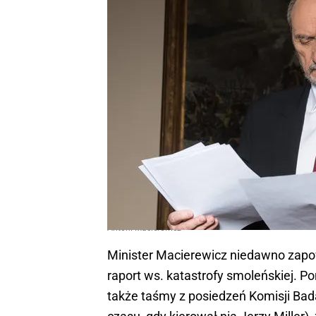
Antoni Macierewicz
Minister Macierewicz niedawno zapow
raport ws. katastrofy smoleńskiej. P
także taśmy z posiedzeń Komisji Ba