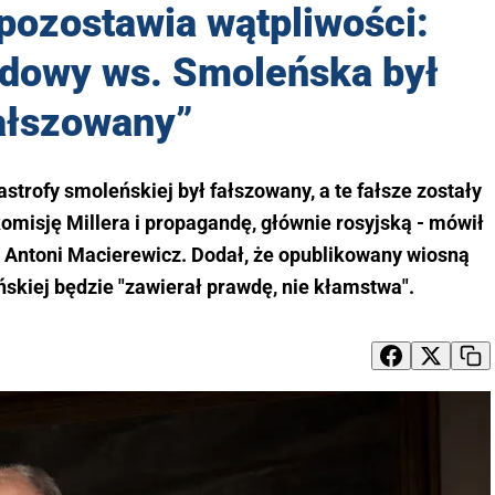
pozostawia wątpliwości:
odowy ws. Smoleńska był
ałszowany”
trofy smoleńskiej był fałszowany, a te fałsze zostały
misję Millera i propagandę, głównie rosyjską - mówił
 Antoni Macierewicz. Dodał, że opublikowany wiosną
ńskiej będzie "zawierał prawdę, nie kłamstwa".