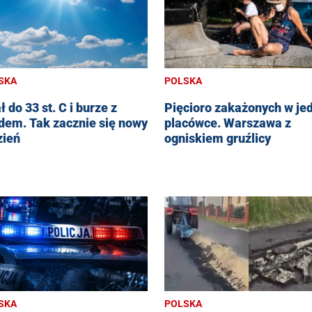
SKA
POLSKA
ł do 33 st. C i burze z
Pięcioro zakażonych w je
dem. Tak zacznie się nowy
placówce. Warszawa z
zień
ogniskiem gruźlicy
SKA
POLSKA