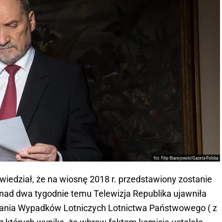
fot. Filip Blazejowski/Gazeta Polska
iedział, że na wiosnę 2018 r. przedstawiony zostanie
onad dwa tygodnie temu Telewizja Republika ujawniła
dania Wypadków Lotniczych Lotnictwa Państwowego ( z