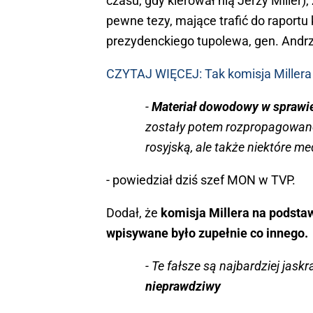
czasu, gdy kierował nią Jerzy Miller)
pewne tezy, mające trafić do raportu
prezydenckiego tupolewa, gen. Andrz
CZYTAJ WIĘCEJ: Tak komisja Millera 
-
Materiał dowodowy w sprawie
zostały potem rozpropagowane 
rosyjską, ale także niektóre m
- powiedział dziś szef MON w TVP.
Dodał, że
komisja Millera na podsta
wpisywane było zupełnie co innego.
- Te fałsze są najbardziej ja
nieprawdziwy