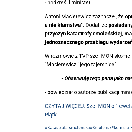
- podkreślił minister.
Antoni Macierewicz zaznaczył, że
op
a nie kłamstwa"
. Dodał, że
posiadan
przyczyn katastrofy smoleńskiej, m
jednoznacznego przebiegu wydarze
W rozmowie z TVP szef MON skoment
"Macierewicz i jego tajemnice"
- Obserwuję tego pana jako n
- powiedział o autorze publikacji minis
CZYTAJ WIĘCEJ: Szef MON o "rewelac
Piątku
#Katastrofa smoleńska
#Smoleńsk
#komisja M