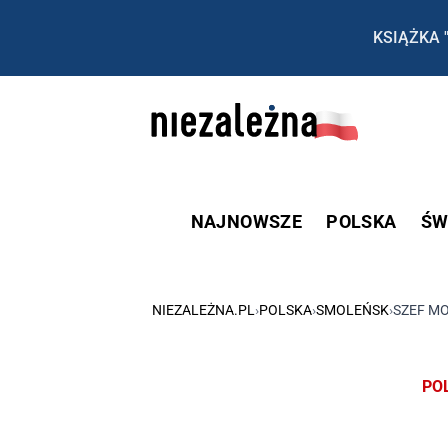
KSIĄŻKA 
NAJNOWSZE
POLSKA
ŚW
NIEZALEŻNA.PL
›
POLSKA
›
SMOLEŃSK
›
SZEF M
PO