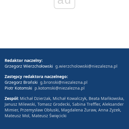
Redaktor naczelny:
Grzegorz Wierzchołowski
g.wierzcholowski@niezalezna.pl
Zastępcy redaktora naczelnego:
Grzegorz Broński
g.bronski@niezalezna.pl
Piotr Kotomski
p.kotomski@niezalezna.pl
Zespół:
Michał Dzierżak, Michał Kowalczyk, Beata Mańkowska,
Janusz Milewski, Tomasz Grodecki, Sabina Treffler, Aleksander
Mimier, Przemysław Obłuski, Magdalena Żuraw, Anna Zyzek,
Mateusz Mol, Mateusz Święcicki