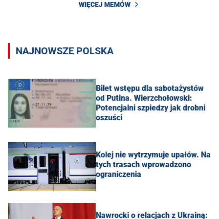
WIĘCEJ MEMÓW
NAJNOWSZE POLSKA
Bilet wstępu dla sabotażystów
od Putina. Wierzchołowski:
Potencjalni szpiedzy jak drobni
oszuści
Kolej nie wytrzymuje upałów. Na
tych trasach wprowadzono
ograniczenia
Nawrocki o relacjach z Ukrainą: