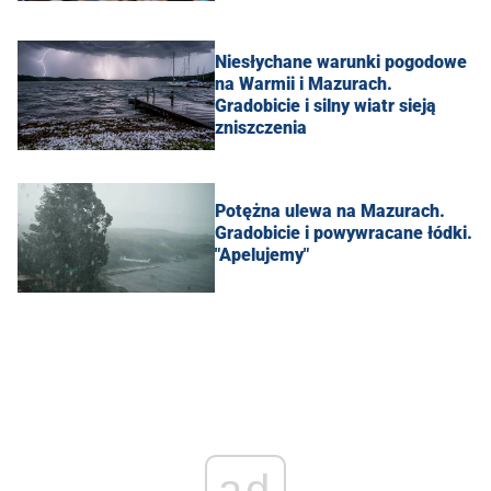
Niesłychane warunki pogodowe
na Warmii i Mazurach.
Gradobicie i silny wiatr sieją
zniszczenia
Potężna ulewa na Mazurach.
Gradobicie i powywracane łódki.
"Apelujemy"
ad