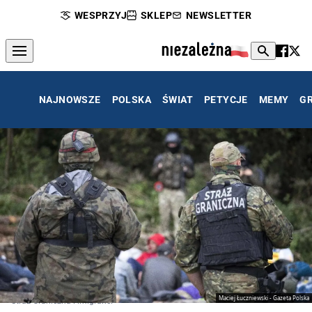
WESPRZYJ
SKLEP
NEWSLETTER
NAJNOWSZE
POLSKA
ŚWIAT
PETYCJE
MEMY
G
Maciej Łuczniewski - Gazeta Polska
Straż Graniczna i imigranci