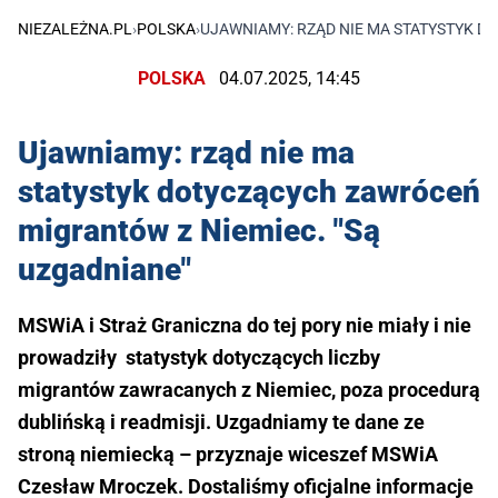
NIEZALEŻNA.PL
›
POLSKA
›
UJAWNIAMY: RZĄD NIE MA STATYSTYK D
POLSKA
04.07.2025, 14:45
Ujawniamy: rząd nie ma
statystyk dotyczących zawróceń
migrantów z Niemiec. "Są
uzgadniane"
MSWiA i Straż Graniczna do tej pory nie miały i nie
prowadziły statystyk dotyczących liczby
migrantów zawracanych z Niemiec, poza procedurą
dublińską i readmisji. Uzgadniamy te dane ze
stroną niemiecką – przyznaje wiceszef MSWiA
Czesław Mroczek. Dostaliśmy oficjalne informacje