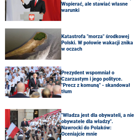
Wspierać, ale stawiać własne
warunki
Katastrofa "morza" środkowej
Polski. W połowie wakacji znika
w oczach
Prezydent wspomniał o
Czarzastym i jego polityce.
"Precz z komuną" - skandował
tłum
"Władza jest dla obywateli, a nie
obywatele dla władzy".
Nawrocki do Polaków:
Oceniajcie mnie