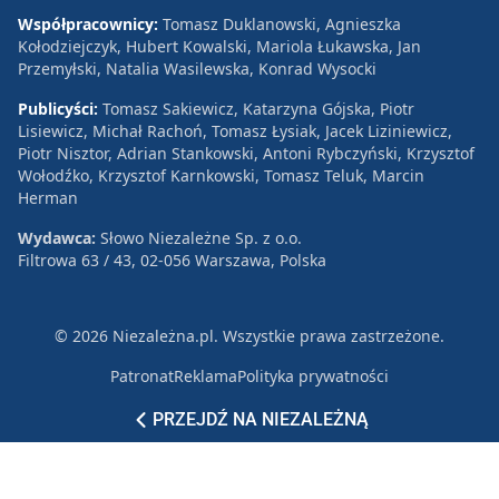
Współpracownicy:
Tomasz Duklanowski, Agnieszka
Kołodziejczyk, Hubert Kowalski, Mariola Łukawska, Jan
Przemyłski, Natalia Wasilewska, Konrad Wysocki
Publicyści:
Tomasz Sakiewicz, Katarzyna Gójska, Piotr
Lisiewicz, Michał Rachoń, Tomasz Łysiak, Jacek Liziniewicz,
Piotr Nisztor, Adrian Stankowski, Antoni Rybczyński, Krzysztof
Wołodźko, Krzysztof Karnkowski, Tomasz Teluk, Marcin
Herman
Wydawca:
Słowo Niezależne Sp. z o.o.
Filtrowa 63 / 43, 02-056 Warszawa, Polska
© 2026 Niezależna.pl. Wszystkie prawa zastrzeżone.
Patronat
Reklama
Polityka prywatności
PRZEJDŹ NA NIEZALEŻNĄ