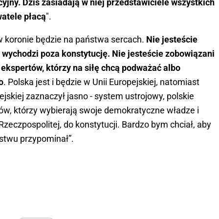
jny. Dziś zasiadają w niej przedstawiciele wszystkich
watele płacą
".
ł w koronie będzie na państwa sercach.
Nie jesteście
wychodzi poza konstytucję. Nie jesteście zobowiązani
 ekspertów, którzy na siłę chcą podważać albo
o
. Polska jest i będzie w Unii Europejskiej, natomiast
ejskiej zaznaczył jasno - system ustrojowy, polskie
ów, którzy wybierają swoje demokratyczne władze i
zeczpospolitej, do konstytucji. Bardzo bym chciał, aby
ństwu przypominał”.