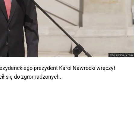
zrzut ekranu - x.com
rezydenckiego prezydent Karol Nawrocki wręczył
cił się do zgromadzonych.