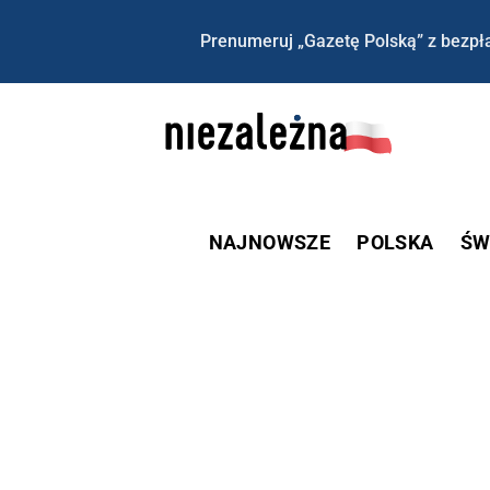
Prenumeruj „Gazetę Polską” z bezpła
NAJNOWSZE
POLSKA
ŚW