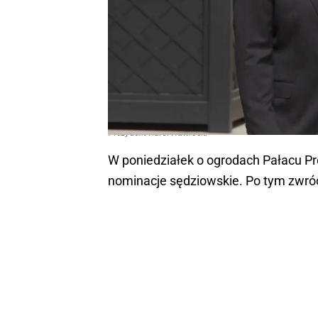
Prezydent Karol Nawrocki
W poniedziałek o ogrodach Pałacu P
nominacje sędziowskie. Po tym zwró