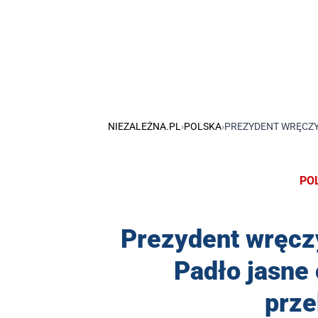
NIEZALEŻNA.PL
›
POLSKA
›
PREZYDENT WRĘCZYŁ
PO
Prezydent wręcz
Padło jasne 
prze