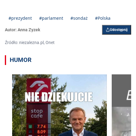
#prezydent
#parlament
#sondaż
#Polska
Autor:
Anna Zyzek
Udostępnij
Źródło: niezalezna.pl, Onet
HUMOR