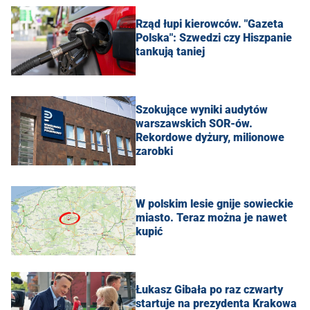
Rząd łupi kierowców. "Gazeta
Polska": Szwedzi czy Hiszpanie
tankują taniej
Szokujące wyniki audytów
warszawskich SOR-ów.
Rekordowe dyżury, milionowe
zarobki
W polskim lesie gnije sowieckie
miasto. Teraz można je nawet
kupić
Łukasz Gibała po raz czwarty
startuje na prezydenta Krakowa