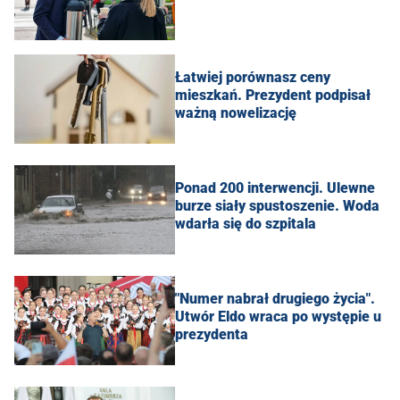
Łatwiej porównasz ceny
mieszkań. Prezydent podpisał
ważną nowelizację
Ponad 200 interwencji. Ulewne
burze siały spustoszenie. Woda
wdarła się do szpitala
"Numer nabrał drugiego życia".
Utwór Eldo wraca po występie u
prezydenta