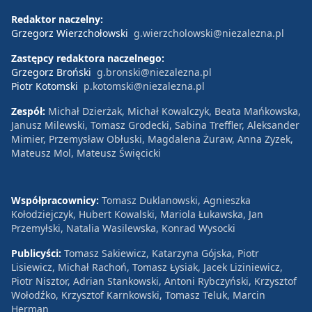
Redaktor naczelny:
Grzegorz Wierzchołowski
g.wierzcholowski@niezalezna.pl
Zastępcy redaktora naczelnego:
Grzegorz Broński
g.bronski@niezalezna.pl
Piotr Kotomski
p.kotomski@niezalezna.pl
Zespół:
Michał Dzierżak, Michał Kowalczyk, Beata Mańkowska,
Janusz Milewski, Tomasz Grodecki, Sabina Treffler, Aleksander
Mimier, Przemysław Obłuski, Magdalena Żuraw, Anna Zyzek,
Mateusz Mol, Mateusz Święcicki
Współpracownicy:
Tomasz Duklanowski, Agnieszka
Kołodziejczyk, Hubert Kowalski, Mariola Łukawska, Jan
Przemyłski, Natalia Wasilewska, Konrad Wysocki
Publicyści:
Tomasz Sakiewicz, Katarzyna Gójska, Piotr
Lisiewicz, Michał Rachoń, Tomasz Łysiak, Jacek Liziniewicz,
Piotr Nisztor, Adrian Stankowski, Antoni Rybczyński, Krzysztof
Wołodźko, Krzysztof Karnkowski, Tomasz Teluk, Marcin
Herman