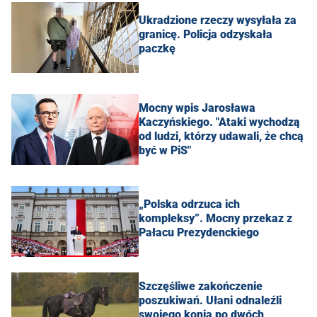
Ukradzione rzeczy wysyłała za
granicę. Policja odzyskała
paczkę
Mocny wpis Jarosława
Kaczyńskiego. "Ataki wychodzą
od ludzi, którzy udawali, że chcą
być w PiS"
„Polska odrzuca ich
kompleksy”. Mocny przekaz z
Pałacu Prezydenckiego
Szczęśliwe zakończenie
poszukiwań. Ułani odnaleźli
swojego konia po dwóch