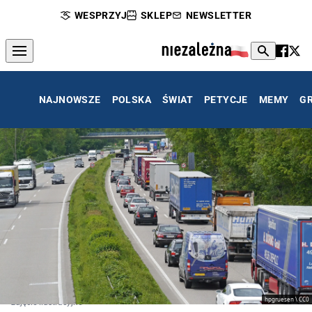
WESPRZYJ
SKLEP
NEWSLETTER
NAJNOWSZE
POLSKA
ŚWIAT
PETYCJE
MEMY
G
hpgruesen \ CC0
zdjęcie ilustracyjne