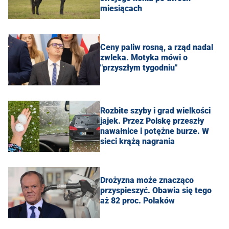
miesiącach
Ceny paliw rosną, a rząd nadal
zwleka. Motyka mówi o
"przyszłym tygodniu"
Rozbite szyby i grad wielkości
jajek. Przez Polskę przeszły
nawałnice i potężne burze. W
sieci krążą nagrania
Drożyzna może znacząco
przyspieszyć. Obawia się tego
aż 82 proc. Polaków