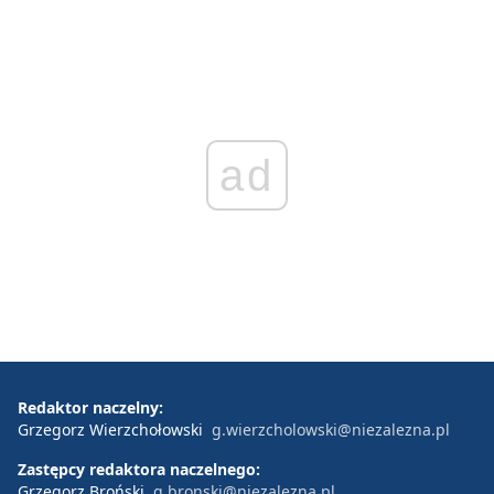
ad
Redaktor naczelny:
Grzegorz Wierzchołowski
g.wierzcholowski@niezalezna.pl
Zastępcy redaktora naczelnego:
Grzegorz Broński
g.bronski@niezalezna.pl