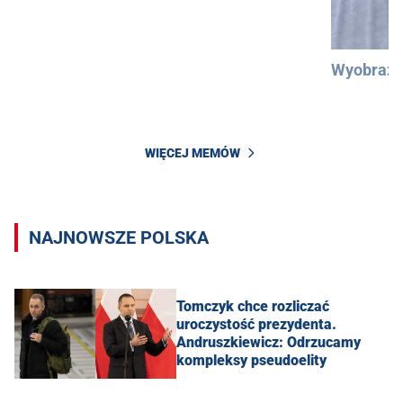
Wyobraźc
WIĘCEJ MEMÓW
NAJNOWSZE POLSKA
Tomczyk chce rozliczać
uroczystość prezydenta.
Andruszkiewicz: Odrzucamy
kompleksy pseudoelity