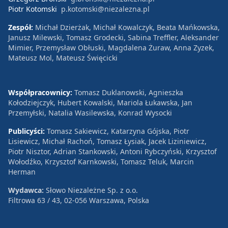
Piotr Kotomski
p.kotomski@niezalezna.pl
Zespół:
Michał Dzierżak, Michał Kowalczyk, Beata Mańkowska,
Janusz Milewski, Tomasz Grodecki, Sabina Treffler, Aleksander
Mimier, Przemysław Obłuski, Magdalena Żuraw, Anna Zyzek,
Mateusz Mol, Mateusz Święcicki
Współpracownicy:
Tomasz Duklanowski, Agnieszka
Kołodziejczyk, Hubert Kowalski, Mariola Łukawska, Jan
Przemyłski, Natalia Wasilewska, Konrad Wysocki
Publicyści:
Tomasz Sakiewicz, Katarzyna Gójska, Piotr
Lisiewicz, Michał Rachoń, Tomasz Łysiak, Jacek Liziniewicz,
Piotr Nisztor, Adrian Stankowski, Antoni Rybczyński, Krzysztof
Wołodźko, Krzysztof Karnkowski, Tomasz Teluk, Marcin
Herman
Wydawca:
Słowo Niezależne Sp. z o.o.
Filtrowa 63 / 43, 02-056 Warszawa, Polska