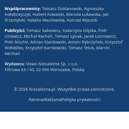
Współpracownicy:
Tomasz Duklanowski, Agnieszka
Kołodziejczyk, Hubert Kowalski, Mariola Łukawska, Jan
Przemyłski, Natalia Wasilewska, Konrad Wysocki
Publicyści:
Tomasz Sakiewicz, Katarzyna Gójska, Piotr
Lisiewicz, Michał Rachoń, Tomasz Łysiak, Jacek Liziniewicz,
Piotr Nisztor, Adrian Stankowski, Antoni Rybczyński, Krzysztof
Wołodźko, Krzysztof Karnkowski, Tomasz Teluk, Marcin
Herman
Wydawca:
Słowo Niezależne Sp. z o.o.
Filtrowa 63 / 43, 02-056 Warszawa, Polska
© 2026 Niezależna.pl. Wszystkie prawa zastrzeżone.
Patronat
Reklama
Polityka prywatności