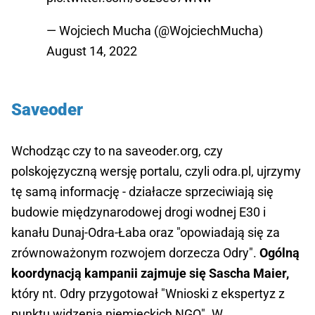
— Wojciech Mucha (@WojciechMucha)
August 14, 2022
Saveoder
Wchodząc czy to na saveoder.org, czy
polskojęzyczną wersję portalu, czyli odra.pl, ujrzymy
tę samą informację - działacze sprzeciwiają się
budowie międzynarodowej drogi wodnej E30 i
kanału Dunaj-Odra-Łaba oraz "opowiadają się za
zrównoważonym rozwojem dorzecza Odry".
Ogólną
koordynacją kampanii zajmuje się Sascha Maier,
który nt. Odry przygotował "Wnioski z ekspertyz z
punktu widzenia niemieckich NGO". W