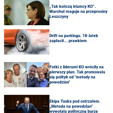
„Tak kończą kłamcy KO”.
Warchoł reaguje na przeprosiny
Leszczyny
Drift na parkingu. 18-latek
zapłacił... prawkiem
Fotki z liderami KO wróciły na
pierwszy plan. Tak promowała
się polityk od "metody na
powodzian"
Ekipa Tuska pod ostrzałem.
„Metoda na powodzian”
wywołała polityczną burzę