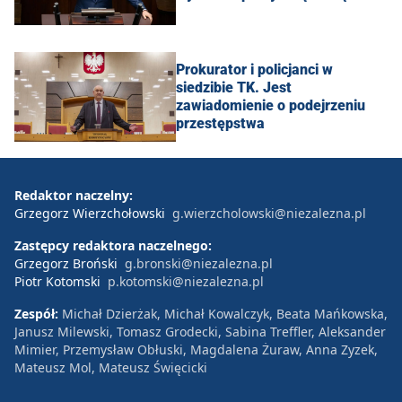
Prokurator i policjanci w
siedzibie TK. Jest
zawiadomienie o podejrzeniu
przestępstwa
Redaktor naczelny:
Grzegorz Wierzchołowski
g.wierzcholowski@niezalezna.pl
Zastępcy redaktora naczelnego:
Grzegorz Broński
g.bronski@niezalezna.pl
Piotr Kotomski
p.kotomski@niezalezna.pl
Zespół:
Michał Dzierżak, Michał Kowalczyk, Beata Mańkowska,
Janusz Milewski, Tomasz Grodecki, Sabina Treffler, Aleksander
Mimier, Przemysław Obłuski, Magdalena Żuraw, Anna Zyzek,
Mateusz Mol, Mateusz Święcicki