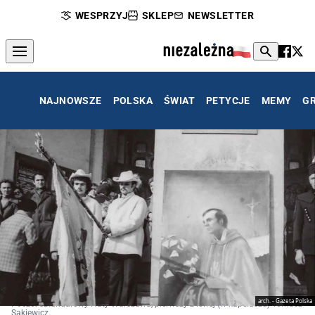
WESPRZYJ
SKLEP
NEWSLETTER
NAJNOWSZE
POLSKA
ŚWIAT
PETYCJE
MEMY
G
arch. - Gazeta Polska
Poczet sztandarowy Huty Warszawa, pierwszy z lewej (w kapeluszu) Tomasz
Sakiewicz.