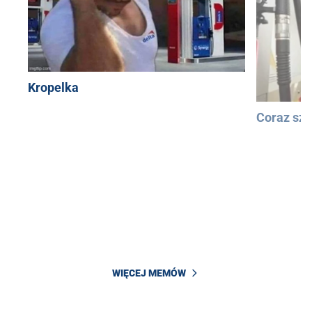
Kropelka
Coraz szy
WIĘCEJ MEMÓW