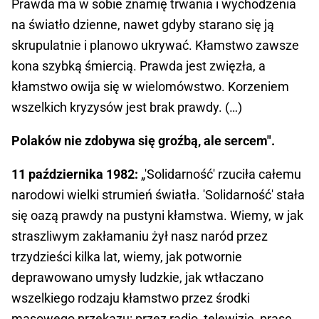
Prawda ma w sobie znamię trwania i wychodzenia
na światło dzienne, nawet gdyby starano się ją
skrupulatnie i planowo ukrywać. Kłamstwo zawsze
kona szybką śmiercią. Prawda jest zwięzła, a
kłamstwo owija się w wielomówstwo. Korzeniem
wszelkich kryzysów jest brak prawdy. (…)
Polaków nie zdobywa się groźbą, ale sercem".
11 października 1982:
„'Solidarność' rzuciła całemu
narodowi wielki strumień światła. 'Solidarność' stała
się oazą prawdy na pustyni kłamstwa. Wiemy, w jak
straszliwym zakłamaniu żył nasz naród przez
trzydzieści kilka lat, wiemy, jak potwornie
deprawowano umysły ludzkie, jak wtłaczano
wszelkiego rodzaju kłamstwo przez środki
masowego przekazu: przez radio, telewizję, prasę.