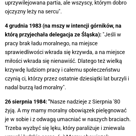
uprzywilejowana partia, ale wszyscy, którym dobro
ojczyzny leży na sercu".
4 grudnia 1983 (na mszy w intencji górników, na
którą przyjechała delegacja ze Śląska):
"Jeśli w
pracy brak ładu moralnego, na miejsce
sprawiedliwości wkrada się krzywda, a na miejsce
miłości wkrada się nienawiść. Dlatego też wielką
krzywdę ludziom pracy i całemu społeczeństwu
czynią ci, którzy przez ostatnie dziesiątki lat burzyli i
nadal burzą ład moralny".
26 sierpnia 1984: "
Nasze nadzieje z Sierpnia '80
żyją. A my mamy moralny obowiązek pielęgnować
je w sobie i z odwagą umacniać w naszych braciach.
Trzeba wyzbyć się lęku, który paraliżuje i zniewala