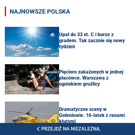
NAJNOWSZE POLSKA
Upał do 33 st. C i burze z
gradem. Tak zacznie się nowy
tydzień
Pięcioro zakażonych w jednej
placówce. Warszawa z
ogniskiem gruźlicy
Dramatyczne sceny w
Goleniowie. 16-latek z ranami
kłutymi
PRZEJDŹ NA NIEZALEŻNĄ