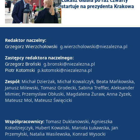
Łukasz Gibała po raz czwarty
startuje na prezydenta Krakowa
Redaktor naczelny:
Grzegorz Wierzchołowski
g.wierzcholowski@niezalezna.pl
Zastępcy redaktora naczelnego:
Grzegorz Broński
g.bronski@niezalezna.pl
Piotr Kotomski
p.kotomski@niezalezna.pl
Zespół:
Michał Dzierżak, Michał Kowalczyk, Beata Mańkowska,
Janusz Milewski, Tomasz Grodecki, Sabina Treffler, Aleksander
Mimier, Przemysław Obłuski, Magdalena Żuraw, Anna Zyzek,
Mateusz Mol, Mateusz Święcicki
Współpracownicy:
Tomasz Duklanowski, Agnieszka
Kołodziejczyk, Hubert Kowalski, Mariola Łukawska, Jan
Przemyłski, Natalia Wasilewska, Konrad Wysocki