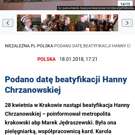
14/15
fot. Joanna Adamik, Katarzyna Katarzyńska/ Archidiecezja Krakowska
NIEZALEŻNA.PL
›
POLSKA
›
PODANO DATĘ BEATYFIKACJI HANNY CH
POLSKA
18.01.2018, 17:21
Podano datę beatyfikacji Hanny
Chrzanowskiej
28 kwietnia w Krakowie nastąpi beatyfikacja Hanny
Chrzanowskiej – poinformował metropolita
krakowski abp Marek Jędraszewski. Była ona
pielęgniarką, współpracownicą kard. Karola