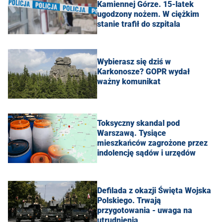
Kamiennej Górze. 15-latek
ugodzony nożem. W ciężkim
stanie trafił do szpitala
Wybierasz się dziś w
Karkonosze? GOPR wydał
ważny komunikat
Toksyczny skandal pod
Warszawą. Tysiące
mieszkańców zagrożone przez
indolencję sądów i urzędów
Defilada z okazji Święta Wojska
Polskiego. Trwają
przygotowania - uwaga na
utrudnienia