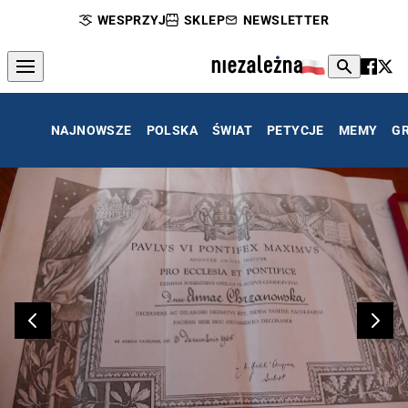
WESPRZYJ
SKLEP
NEWSLETTER
NAJNOWSZE
POLSKA
ŚWIAT
PETYCJE
MEMY
G