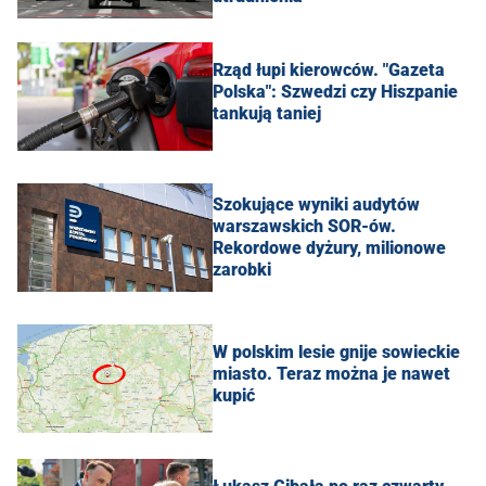
Rząd łupi kierowców. "Gazeta
Polska": Szwedzi czy Hiszpanie
tankują taniej
Szokujące wyniki audytów
warszawskich SOR-ów.
Rekordowe dyżury, milionowe
zarobki
W polskim lesie gnije sowieckie
miasto. Teraz można je nawet
kupić