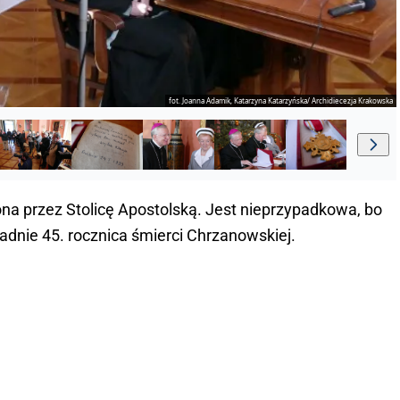
fot. Joanna Adamik, Katarzyna Katarzyńska/ Archidiecezja Krakowska
ona przez Stolicę Apostolską. Jest nieprzypadkowa, bo
padnie 45. rocznica śmierci Chrzanowskiej.