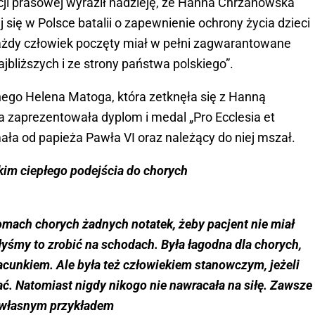
ji prasowej wyraził nadzieję, że Hanna Chrzanowska
 się w Polsce batalii o zapewnienie ochrony życia dzieci
każdy człowiek poczęty miał w pełni zagwarantowane
ajbliższych i ze strony państwa polskiego”.
nego Helena Matoga, która zetknęła się z Hanną
 zaprezentowała dyplom i medal „Pro Ecclesia et
ała od papieża Pawła VI oraz należący do niej mszał.
kim ciepłego podejścia do chorych
domach chorych żadnych notatek, żeby pacjent nie miał
łyśmy to zrobić na schodach. Była łagodna dla chorych,
cunkiem. Ale była też człowiekiem stanowczym, jeżeli
wać. Natomiast nigdy nikogo nie nawracała na siłę. Zawsze
m, własnym przykładem