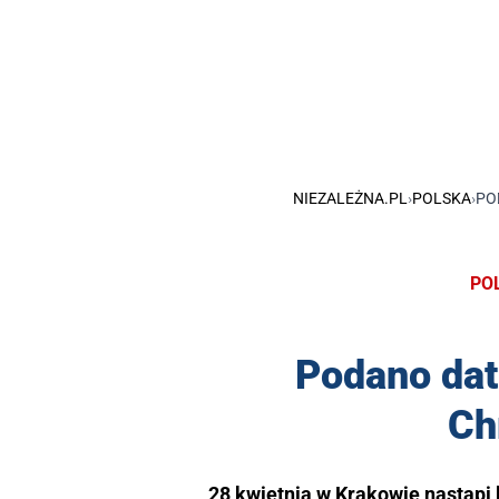
NIEZALEŻNA.PL
›
POLSKA
›
PO
PO
Podano dat
Ch
28 kwietnia w Krakowie nastąpi