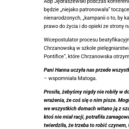
Abp Jędraszewski podczas konferenc
będzie „niejako patronowała” toczącej
nienarodzonych, „kampanii o to, by 
prawo do życia i do opieki ze strony n
Wicepostulator procesu beatyfikacyj
Chrzanowską w szkole pielęgniarstwa
Pontifice”, które Chrzanowska otrzym
Pani Hanna uczyła nas przede wszyst
– wspomniała Matoga.
Prosiła, żebyśmy nigdy nie robiły w 
wrażenia, że coś się o nim pisze. Mog
we wszystkich domach witano ją z sza
ktoś nie miał racji, potrafiła zareago
twierdziła, że trzeba to robić czyne