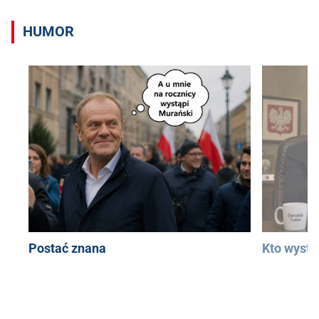
HUMOR
Postać znana
Kto wystą