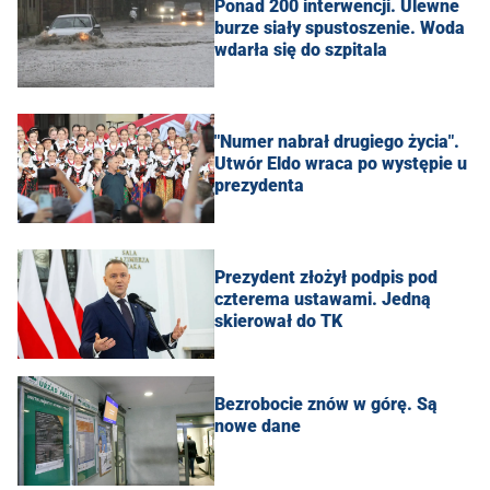
Ponad 200 interwencji. Ulewne
burze siały spustoszenie. Woda
wdarła się do szpitala
"Numer nabrał drugiego życia".
Utwór Eldo wraca po występie u
prezydenta
Prezydent złożył podpis pod
czterema ustawami. Jedną
skierował do TK
Bezrobocie znów w górę. Są
nowe dane