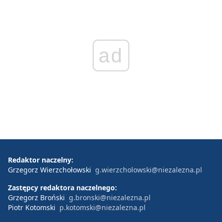
ad
Redaktor naczelny:
Grzegorz Wierzchołowski
g.wierzcholowski@niezalezna.pl
Zastępcy redaktora naczelnego:
Grzegorz Broński
g.bronski@niezalezna.pl
Piotr Kotomski
p.kotomski@niezalezna.pl