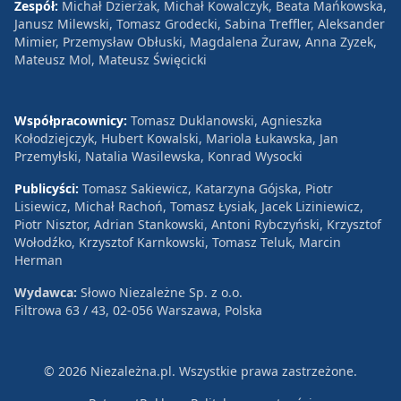
Zespół:
Michał Dzierżak, Michał Kowalczyk, Beata Mańkowska,
Janusz Milewski, Tomasz Grodecki, Sabina Treffler, Aleksander
Mimier, Przemysław Obłuski, Magdalena Żuraw, Anna Zyzek,
Mateusz Mol, Mateusz Święcicki
Współpracownicy:
Tomasz Duklanowski, Agnieszka
Kołodziejczyk, Hubert Kowalski, Mariola Łukawska, Jan
Przemyłski, Natalia Wasilewska, Konrad Wysocki
Publicyści:
Tomasz Sakiewicz, Katarzyna Gójska, Piotr
Lisiewicz, Michał Rachoń, Tomasz Łysiak, Jacek Liziniewicz,
Piotr Nisztor, Adrian Stankowski, Antoni Rybczyński, Krzysztof
Wołodźko, Krzysztof Karnkowski, Tomasz Teluk, Marcin
Herman
Wydawca:
Słowo Niezależne Sp. z o.o.
Filtrowa 63 / 43, 02-056 Warszawa, Polska
© 2026 Niezależna.pl. Wszystkie prawa zastrzeżone.