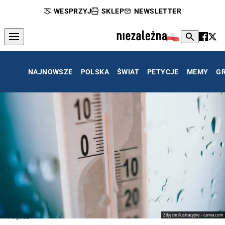
WESPRZYJ
SKLEP
NEWSLETTER
NAJNOWSZE
POLSKA
ŚWIAT
PETYCJE
MEMY
G
Zdjęcie ilustracyjne - canva.com
Pogoda