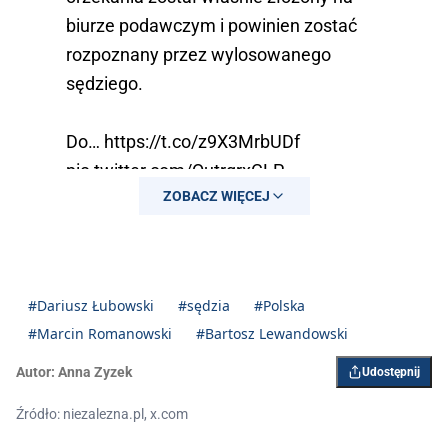
biurze podawczym i powinien zostać
rozpoznany przez wylosowanego
sędziego.
Do…
https://t.co/z9X3MrbUDf
pic.twitter.com/QutrgrxCLP
ZOBACZ WIĘCEJ
— Bartosz Lewandowski
(@BartoszLewand20)
January 14, 2026
#Dariusz Łubowski
#sędzia
#Polska
#Marcin Romanowski
#Bartosz Lewandowski
Autor:
Anna Zyzek
Udostępnij
Źródło: niezalezna.pl, x.com