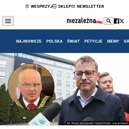
WESPRZYJ
SKLEP
NEWSLETTER
NAJNOWSZE
POLSKA
ŚWIAT
PETYCJE
MEMY
G
fot. Tomasz Jędrzejowski / Gazeta Polska - oraz archiwum
Sędzia Łubowski / Marcin Romanowski