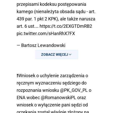
przepisami kodeksu postępowania
karnego (nienależyta obsada sądu - art.
439 par. 1 pkt 2 KPK), ale także narusza
art. 6 ust.…
https://t.co/2EXGTDmRB2
pic.twitter.com/sHanRhX7FX
— Bartosz Lewandowski
(@BartoszLewand20)
January 14, 2026
ZOBACZ WIĘCEJ
❗️Wniosek o uchylenie zarządzenia o
ręcznym wyznaczeniu sędziego do
rozpoznania wniosku
@PK_GOV_PL
o
ENA wobec
@RomanowskiPL
oraz
wniosek o wyłączenie pani sędzi od
orzekania został właśnie złożony na