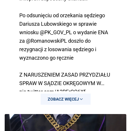
Po odsunięciu od orzekania sędziego
Dariusza Lubowskiego w sprawie
wniosku
@PK_GOV_PL
o wydanie ENA
za
@RomanowskiPL
doszło do
rezygnacji z losowania sędziego i
wyznaczono go ręcznie
Z NARUSZENIEM ZASAD PRZYDZIAŁU
SPRAW W SĄDZIE OKRĘGOWYM W…
pic.twitter.com/A2RErQO6Xf
ZOBACZ WIĘCEJ
— Bartosz Lewandowski
(@BartoszLewand20)
January 13, 2026