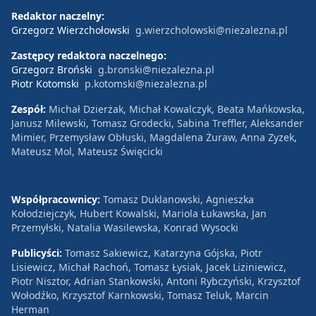
Redaktor naczelny:
Grzegorz Wierzchołowski
g.wierzcholowski@niezalezna.pl
Zastępcy redaktora naczelnego:
Grzegorz Broński
g.bronski@niezalezna.pl
Piotr Kotomski
p.kotomski@niezalezna.pl
Zespół:
Michał Dzierżak, Michał Kowalczyk, Beata Mańkowska,
Janusz Milewski, Tomasz Grodecki, Sabina Treffler, Aleksander
Mimier, Przemysław Obłuski, Magdalena Żuraw, Anna Zyzek,
Mateusz Mol, Mateusz Święcicki
Współpracownicy:
Tomasz Duklanowski, Agnieszka
Kołodziejczyk, Hubert Kowalski, Mariola Łukawska, Jan
Przemyłski, Natalia Wasilewska, Konrad Wysocki
Publicyści:
Tomasz Sakiewicz, Katarzyna Gójska, Piotr
Lisiewicz, Michał Rachoń, Tomasz Łysiak, Jacek Liziniewicz,
Piotr Nisztor, Adrian Stankowski, Antoni Rybczyński, Krzysztof
Wołodźko, Krzysztof Karnkowski, Tomasz Teluk, Marcin
Herman