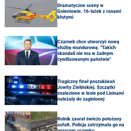
Dramatyczne sceny w
Goleniowie. 16-latek z ranami
kłutymi
Czarnek chce utworzyć nową
służbę mundurową. "Takich
skandali nie ma w żadnym
cywilizowanym państwie"
Tragiczny finał poszukiwań
Jowity Zielińskiej. Szczątki
znalezione w lesie pod Lisinami
należały do zaginionej
Rolnik zaorał świeżo położony
asfalt. Policja zatrzymała go na
gorącym uczynku