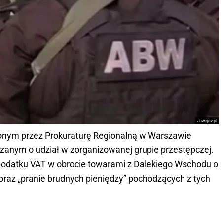
abw.gov.pl
onym przez Prokuraturę Regionalną w Warszawie
anym o udział w zorganizowanej grupie przestępczej.
 podatku VAT w obrocie towarami z Dalekiego Wschodu o
ł oraz „pranie brudnych pieniędzy” pochodzących z tych