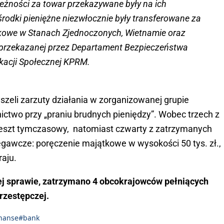
eżności za towar przekazywane były na ich
rodki pieniężne niezwłocznie były transferowane za
nkowe w Stanach Zjednoczonych, Wietnamie oraz
i przekazanej przez Departament Bezpieczeństwa
acji Społecznej KPRM.
zeli zarzuty działania w zorganizowanej grupie
ictwo przy „praniu brudnych pieniędzy”. Wobec trzech z
eszt tymczasowy, natomiast czwarty z zatrzymanych
gawcze: poręczenie majątkowe w wysokości 50 tys. zł.,
raju.
mej sprawie, zatrzymano 4 obcokrajowców pełniących
rzestępczej.
inanse
#bank