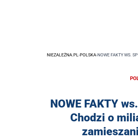
NIEZALEŻNA.PL
›
POLSKA
›
NOWE FAKTY WS. S
PO
NOWE FAKTY ws. 
Chodzi o mili
zamieszan