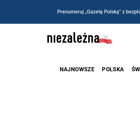
Prenumeruj „Gazetę Polską” z bezpła
NAJNOWSZE
POLSKA
ŚW