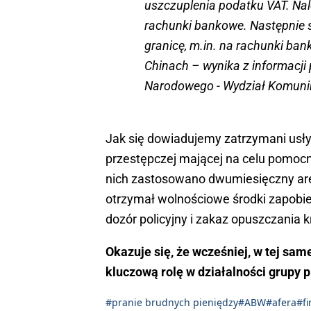
uszczuplenia podatku VAT. Nal
rachunki bankowe. Następnie ś
granicę, m.in. na rachunki ba
Chinach – wynika z informacj
Narodowego - Wydział Komunik
Jak się dowiadujemy zatrzymani usłys
przestępczej mającej na celu pomocn
nich zastosowano dwumiesięczny ar
otrzymał wolnościowe środki zapobie
dozór policyjny i zakaz opuszczania k
Okazuje się, że wcześniej, w tej sa
kluczową rolę w działalności grupy p
#pranie brudnych pieniędzy
#ABW
#afera
#f