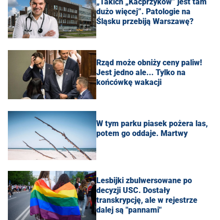
„Takich „Kacprzyków” jest tam
dużo więcej”. Patologie na
Śląsku przebiją Warszawę?
Rząd może obniży ceny paliw!
Jest jedno ale... Tylko na
końcówkę wakacji
W tym parku piasek pożera las,
potem go oddaje. Martwy
Lesbijki zbulwersowane po
decyzji USC. Dostały
transkrypcję, ale w rejestrze
dalej są "pannami"