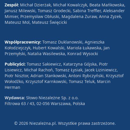
Zespół:
Michał Dzierżak, Michał Kowalczyk, Beata Mańkowska,
Janusz Milewski, Tomasz Grodecki, Sabina Treffler, Aleksander
Mimier, Przemysław Obłuski, Magdalena Żuraw, Anna Zyzek,
Mateusz Mol, Mateusz Święcicki
Współpracownicy:
Tomasz Duklanowski, Agnieszka
Kołodziejczyk, Hubert Kowalski, Mariola Łukawska, Jan
Przemyłski, Natalia Wasilewska, Konrad Wysocki
Publicyści:
Tomasz Sakiewicz, Katarzyna Gójska, Piotr
Lisiewicz, Michał Rachoń, Tomasz Łysiak, Jacek Liziniewicz,
Piotr Nisztor, Adrian Stankowski, Antoni Rybczyński, Krzysztof
Wołodźko, Krzysztof Karnkowski, Tomasz Teluk, Marcin
Herman
Wydawca:
Słowo Niezależne Sp. z o.o.
Filtrowa 63 / 43, 02-056 Warszawa, Polska
© 2026 Niezależna.pl. Wszystkie prawa zastrzeżone.