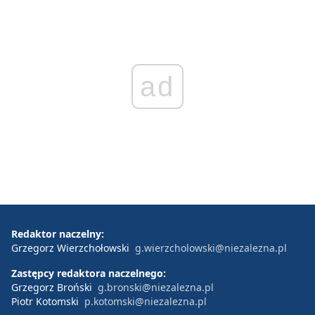
ad
Redaktor naczelny:
Grzegorz Wierzchołowski
g.wierzcholowski@niezalezna.pl
Zastępcy redaktora naczelnego:
Grzegorz Broński
g.bronski@niezalezna.pl
Piotr Kotomski
p.kotomski@niezalezna.pl