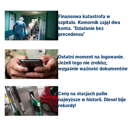
Finansowa katastrofa w
szpitalu. Komornik zajął dwa
konta. "Działanie bez
precedensu"
Ostatni moment na logowanie.
Jeżeli tego nie zrobisz,
wygaśnie ważność dokumentów
Ceny na stacjach paliw
najwyższe w historii. Diesel bije
rekordy!