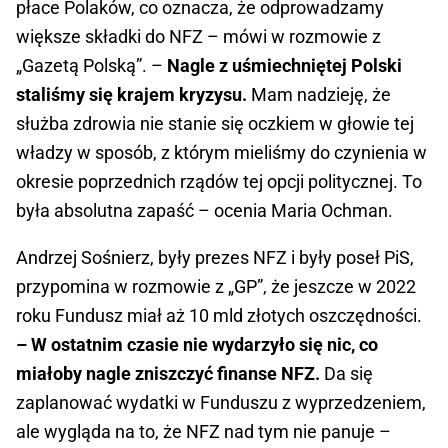
płace Polaków, co oznacza, że odprowadzamy
większe składki do NFZ – mówi w rozmowie z
„Gazetą Polską”. –
Nagle z uśmiechniętej Polski
staliśmy się krajem kryzysu.
Mam nadzieję, że
służba zdrowia nie stanie się oczkiem w głowie tej
władzy w sposób, z którym mieliśmy do czynienia w
okresie poprzednich rządów tej opcji politycznej. To
była absolutna zapaść – ocenia Maria Ochman.
Andrzej Sośnierz, były prezes NFZ i były poseł PiS,
przypomina w rozmowie z „GP”, że jeszcze w 2022
roku Fundusz miał aż 10 mld złotych oszczędności.
– W ostatnim czasie nie wydarzyło się nic, co
miałoby nagle zniszczyć finanse NFZ.
Da się
zaplanować wydatki w Funduszu z wyprzedzeniem,
ale wygląda na to, że NFZ nad tym nie panuje –