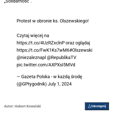
„Solidarność”.
Protest w obronie ks. Olszewskiego!
Czytaj więcej na
https://t.co/4UzRZxclnP
oraz oglądaj
https://t.co/FwK1Ks7wM6
#Olszewski
@niezaleznapl
@RepublikaTV
pic.twitter.com/AXPXsI5MVd
— Gazeta Polska - w każdą środę
(@GPtygodnik)
July 1, 2024
Autor:
Hubert Kowalski
Udostępnij