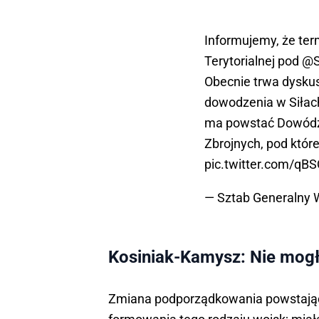
Informujemy, że te
Terytorialnej pod
@S
Obecnie trwa dysku
dowodzenia w Siłach
ma powstać Dowódz
Zbrojnych, pod któr
pic.twitter.com/qB
— Sztab Generalny
Kosiniak-Kamysz: Nie mogł
Zmiana podporządkowania powstając