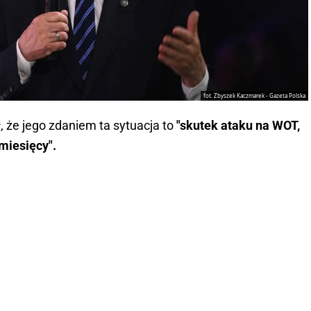
fot. Zbyszek Kaczmarek - Gazeta Polska
 że jego zdaniem ta sytuacja to
"skutek ataku na WOT,
 miesięcy".