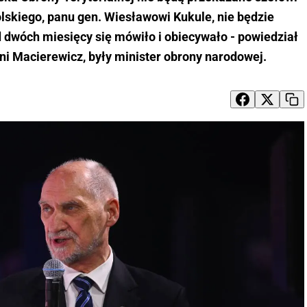
skiego, panu gen. Wiesławowi Kukule, nie będzie
od dwóch miesięcy się mówiło i obiecywało - powiedział
ni Macierewicz, były minister obrony narodowej.