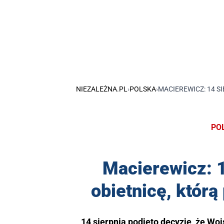
NIEZALEŻNA.PL
›
POLSKA
›
MACIEREWICZ: 14 S
PO
Macierewicz: 1
obietnicę, którą
14 sierpnia podjęto decyzję, że Wo