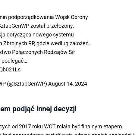
rmin podporządkowania Wojsk Obrony
ztabGenWP
został przełożony.
sja dotycząca nowego systemu
 Zbrojnych RP, gdzie według założeń,
two Połączonych Rodzajów Sił
e podlegać…
SQb021Ls
 WP (@SztabGenWP)
August 14, 2024
em podjąć innej decyzji
ych od 2017 roku WOT miała być finalnym etapem