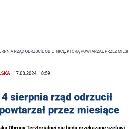
IERPNIA RZĄD ODRZUCIŁ OBIETNICĘ, KTÓRĄ POWTARZAŁ PRZEZ MIES
LSKA
17.08.2024, 18:59
4 sierpnia rząd odrzucił
 powtarzał przez miesiące
jska Obrony Terytorialnej nie będą przekazane szefowi