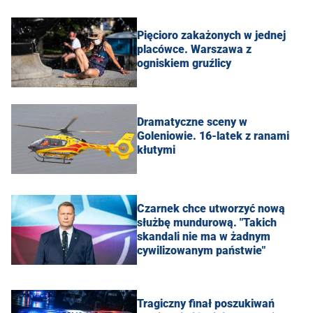
Pięcioro zakażonych w jednej
placówce. Warszawa z
ogniskiem gruźlicy
Dramatyczne sceny w
Goleniowie. 16-latek z ranami
kłutymi
Czarnek chce utworzyć nową
służbę mundurową. "Takich
skandali nie ma w żadnym
cywilizowanym państwie"
Tragiczny finał poszukiwań