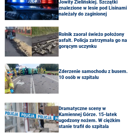
Jowity Zielińskiej. Szczątki
znalezione w lesie pod Lisinami
należały do zaginionej
Rolnik zaorał świeżo położony
asfalt. Policja zatrzymała go na
gorącym uczynku
Zderzenie samochodu z busem.
10 osób w szpitalu
Dramatyczne sceny w
Kamiennej Górze. 15-latek
ugodzony nożem. W ciężkim
stanie trafił do szpitala