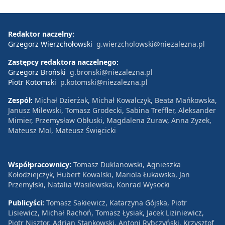
Redaktor naczelny:
Grzegorz Wierzchołowski
g.wierzcholowski@niezalezna.pl
Zastępcy redaktora naczelnego:
Grzegorz Broński
g.bronski@niezalezna.pl
Piotr Kotomski
p.kotomski@niezalezna.pl
Zespół:
Michał Dzierżak, Michał Kowalczyk, Beata Mańkowska,
Janusz Milewski, Tomasz Grodecki, Sabina Treffler, Aleksander
Mimier, Przemysław Obłuski, Magdalena Żuraw, Anna Zyzek,
Mateusz Mol, Mateusz Święcicki
Współpracownicy:
Tomasz Duklanowski, Agnieszka
Kołodziejczyk, Hubert Kowalski, Mariola Łukawska, Jan
Przemyłski, Natalia Wasilewska, Konrad Wysocki
Publicyści:
Tomasz Sakiewicz, Katarzyna Gójska, Piotr
Lisiewicz, Michał Rachoń, Tomasz Łysiak, Jacek Liziniewicz,
Piotr Nisztor, Adrian Stankowski, Antoni Rybczyński, Krzysztof