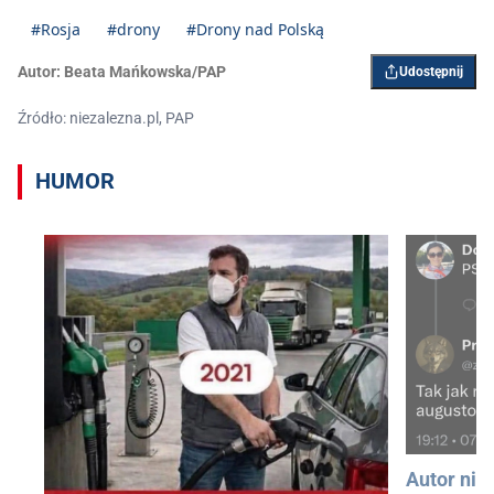
#Rosja
#drony
#Drony nad Polską
Autor:
Beata Mańkowska/PAP
Udostępnij
Źródło: niezalezna.pl, PAP
HUMOR
Autor nie